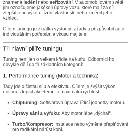
znamená
ladění
nebo
seřizování
. V automobilovém světě
jím označujeme jakékoli úpravy vozu, které mají za cíl
zlepšit jeho výkon, jízdní vlastnosti, nebo změnit jeho
vzhled.
Cílem tuningu je zkrátka vystoupit z řady a přizpůsobit auto
individuálním potřebám a vkusu majitele.
Tři hlavní pilíře tuningu
Tuning není jen o velkém křídle na kufru. Odborníci ho
obvykle dělí do tří základních kategorií:
1. Performance tuning (Motor a technika)
Tady jde o čistou sílu a efektivitu. Cílem je zvýšit výkon
motoru, zlepšit akceleraci a maximální rychlost.
Chiptuning:
Softwarová úprava řídicí jednotky motoru.
Úpravy sání a výfuku:
Aby motor lépe „dýchal“.
Turbo/Kompresor:
Instalace nebo výměna přeplňování
pro radikální nárůst koní.