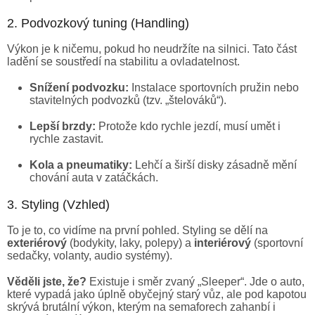
2. Podvozkový tuning (Handling)
Výkon je k ničemu, pokud ho neudržíte na silnici. Tato část
ladění se soustředí na stabilitu a ovladatelnost.
Snížení podvozku:
Instalace sportovních pružin nebo
stavitelných podvozků (tzv. „štelováků“).
Lepší brzdy:
Protože kdo rychle jezdí, musí umět i
rychle zastavit.
Kola a pneumatiky:
Lehčí a širší disky zásadně mění
chování auta v zatáčkách.
3. Styling (Vzhled)
To je to, co vidíme na první pohled. Styling se dělí na
exteriérový
(bodykity, laky, polepy) a
interiérový
(sportovní
sedačky, volanty, audio systémy).
Věděli jste, že?
Existuje i směr zvaný „Sleeper“. Jde o auto,
které vypadá jako úplně obyčejný starý vůz, ale pod kapotou
skrývá brutální výkon, kterým na semaforech zahanbí i