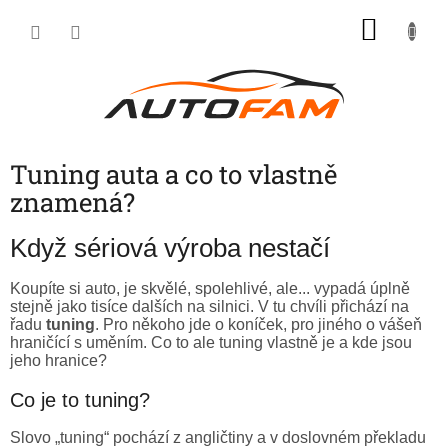
Přejít
NÁKU
na
KOŠÍK
obsah
Tuning auta a co to vlastně
znamená?
Když sériová výroba nestačí
Koupíte si auto, je skvělé, spolehlivé, ale... vypadá úplně
stejně jako tisíce dalších na silnici. V tu chvíli přichází na
řadu
tuning
. Pro někoho jde o koníček, pro jiného o vášeň
hraničící s uměním. Co to ale tuning vlastně je a kde jsou
jeho hranice?
Co je to tuning?
Slovo „tuning“ pochází z angličtiny a v doslovném překladu