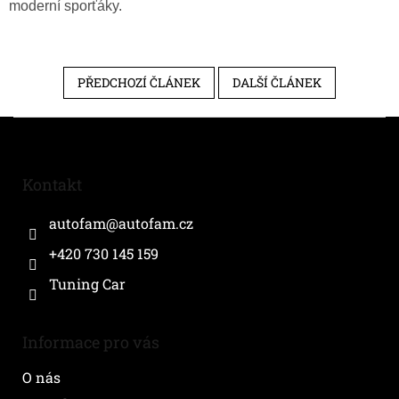
moderní sporťáky.
PŘEDCHOZÍ ČLÁNEK
DALŠÍ ČLÁNEK
Z
á
p
a
Kontakt
t
í
autofam
@
autofam.cz
+420 730 145 159
Tuning Car
Informace pro vás
O nás