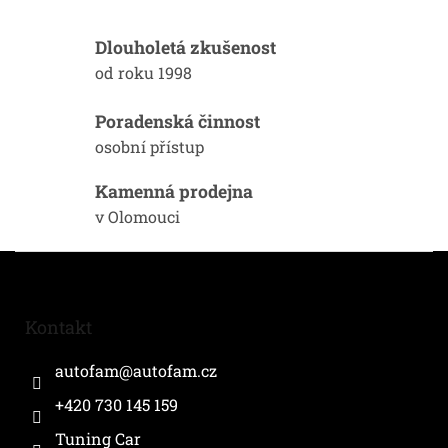
a
c
í
Dlouholetá zkušenost
p
od roku 1998
r
v
k
Poradenská činnost
y
osobní přístup
v
ý
Kamenná prodejna
p
i
v Olomouci
s
u
Z
á
p
a
Kontakt
t
í
autofam
@
autofam.cz
+420 730 145 159
Tuning Car