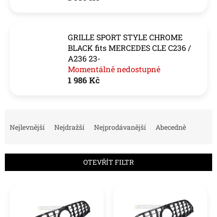
GRILLE SPORT STYLE CHROME
BLACK fits MERCEDES CLE C236 /
A236 23-
Momentálně nedostupné
1 986 Kč
Ř
a
Nejlevnější
Nejdražší
Nejprodávanější
Abecedně
z
e
n
OTEVŘÍT FILTR
í
p
V
r
ý
o
p
d