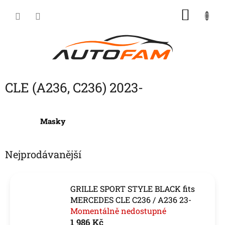
Přejít
NÁKU
na
KOŠÍK
obsah
CLE (A236, C236) 2023-
Masky
Nejprodávanější
GRILLE SPORT STYLE BLACK fits
MERCEDES CLE C236 / A236 23-
Momentálně nedostupné
1 986 Kč