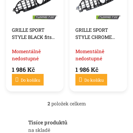
i
u
s
k
p
t
r
ů
o
GRILLE SPORT
GRILLE SPORT
d
STYLE BLACK fits
STYLE CHROME
u
MERCEDES CLE
BLACK fits
k
C236 / A236 23-
Momentálně
MERCEDES CLE
Momentálně
t
ů
nedostupné
C236 / A236 23-
nedostupné
1 986 Kč
1 986 Kč
Do košíku
Do košíku
2
položek celkem
O
v
l
Tisíce produktů
á
d
na skladě