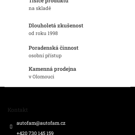
Tisíce produktů
c
n
í
na skladě
í
p
r
v
Dlouholetá zkušenost
k
od roku 1998
y
v
ý
Poradenská činnost
p
osobní přístup
i
s
Kamenná prodejna
u
v Olomouci
Z
á
p
a
Kontakt
t
í
autofam
@
autofam.cz
+420 730 145 159