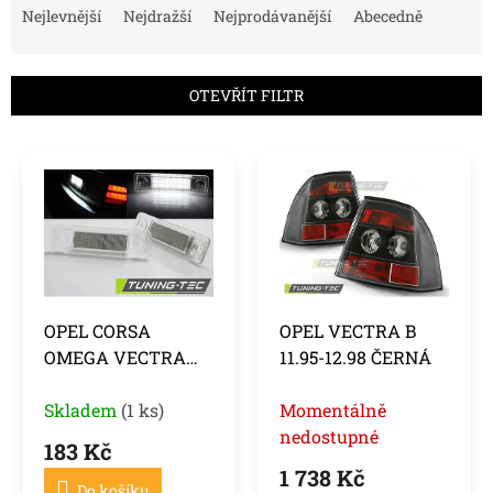
a
Nejlevnější
Nejdražší
Nejprodávanější
Abecedně
z
e
n
OTEVŘÍT FILTR
í
p
V
r
ý
o
p
d
i
u
s
k
p
t
r
ů
o
OPEL CORSA
OPEL VECTRA B
d
OMEGA VECTRA
11.95-12.98 ČERNÁ
u
ZAFIRA LED
k
Skladem
(1 ks)
Momentálně
t
ů
nedostupné
183 Kč
1 738 Kč
Do košíku