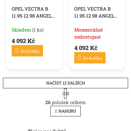
OPEL VECTRA B
OPEL VECTRA B
11.95-12.98 ANGEL
11.95-12.98 ANGEL
EYES ČERNÉ
EYES CHROM
Skladem
(1 ks)
Momentálně
nedostupné
4 092 Kč
4 092 Kč
Do košíku
Do košíku
NAČÍST 12 DALŠÍCH
S
1
3
t
O
r
26
položek celkem
v
á
l
n
NAHORU
k
á
o
d
v
a
á