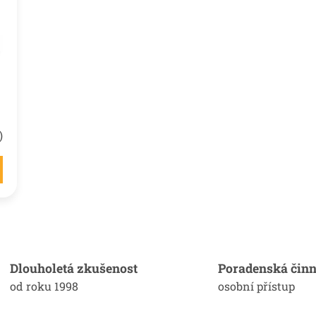
)
O
v
l
á
Dlouholetá zkušenost
Poradenská činn
d
od roku 1998
osobní přístup
a
c