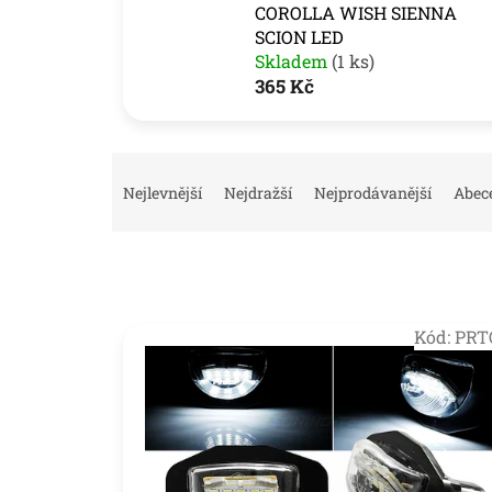
COROLLA WISH SIENNA
SCION LED
Skladem
(1 ks)
365 Kč
Ř
a
Nejlevnější
Nejdražší
Nejprodávanější
Abec
z
e
n
í
p
V
r
Kód:
PRT
ý
o
p
d
i
u
s
k
p
t
r
ů