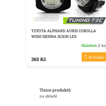
o
d
u
k
t
ů
TOYOTA ALPHARD AURIS COROLLA
WISH SIENNA SCION LED
Skladem
(1 ks
Do košíku
365 Kč
Tisíce produktů
na skladě