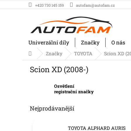
Přejít
+420 730 145 159
autofam@autofam.cz
na
obsah
Univerzální díly
Značky
O nás
Značky
TOYOTA
Scion XD (2
Domů
Scion XD (2008-)
Osvětlení
registrační značky
Nejprodávanější
TOYOTA ALPHARD AURIS