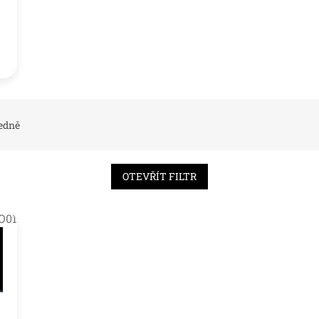
edně
OTEVŘÍT FILTR
O01