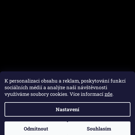
K personalizaci obsahu a reklam, poskytování funkcí
sociálních médií a analýze naší návštěvnosti
využíváme soubory cookies. Více informací
zde
.
Vytvořil Shoptet
Nastavení
Copyright 2026
Autofam.cz
. Všechna práva vyhrazena.
Upravit nastavení cookies
Odmítnout
Souhlasím