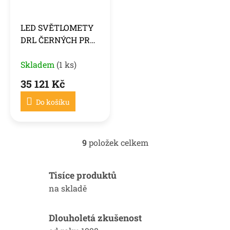
LED SVĚTLOMETY
DRL ČERNÝCH PRO
PORSCHE CAYENNE
10-15
Skladem
(1 ks)
35 121 Kč
Do košíku
9
položek celkem
O
v
l
Tisíce produktů
á
d
na skladě
a
c
í
Dlouholetá zkušenost
p