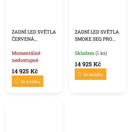
ZADNÍ LED SVĚTLA
ZADNÍ LED SVĚTLA
ČERVENÁ
SMOKE SEQ PRO
KOUŘOVÁ SEQ PRO
PORSCHE CAYENNE
PORSCHE CAYENNE
Momentálně
10-15
Skladem
(1 ks)
10-15
nedostupné
14 925 Kč
14 925 Kč
Do košíku
Do košíku