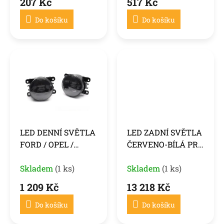
207 Kč
517 Kč
SUZUKI, KOUŘOVÉ
Do košíku
Do košíku
LED DENNÍ SVĚTLA
LED ZADNÍ SVĚTLA
FORD / OPEL /
ČERVENO-BÍLÁ PRO
RENAULT /
PORSCHE CAYENNE
PEUGEOT /
Skladem
(1 ks)
10-15
Skladem
(1 ks)
CITROEN / DACIA /
1 209 Kč
13 218 Kč
SUZUKI, DRL, ČIRÁ
Do košíku
Do košíku