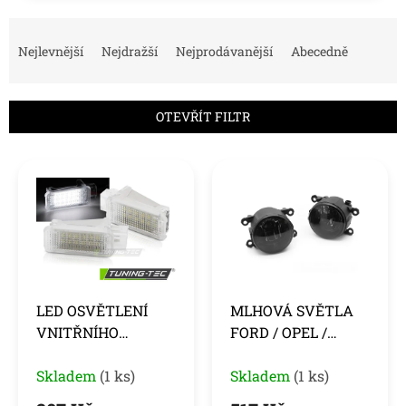
Ř
a
Nejlevnější
Nejdražší
Nejprodávanější
Abecedně
z
e
n
OTEVŘÍT FILTR
í
p
V
r
ý
o
p
d
i
u
s
k
p
t
r
ů
o
LED OSVĚTLENÍ
MLHOVÁ SVĚTLA
d
VNITŘNÍHO
FORD / OPEL /
u
SYSTÉMU AUDI /
RENAULT /
k
VW / ŠKODA /
Skladem
(1 ks)
PEUGEOT /
Skladem
(1 ks)
t
ů
PORSCHE
CITROEN / DACIA /