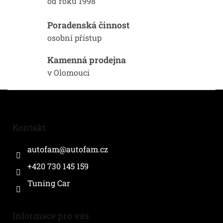
od roku 1998
r
v
k
Poradenská činnost
y
osobní přístup
v
ý
Kamenná prodejna
p
i
v Olomouci
s
u
Z
á
p
a
Kontakt
t
í
autofam
@
autofam.cz
+420 730 145 159
Tuning Car
Informace pro vás