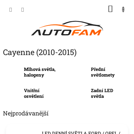
Přejít
NÁKU
na
KOŠÍK
obsah
Cayenne (2010-2015)
Mlhová světla,
Přední
halogeny
světlomety
Vnitřní
Zadní LED
osvětlení
světla
Nejprodávanější
LED DENNÍ SVĚTLA FORD / OPEL /