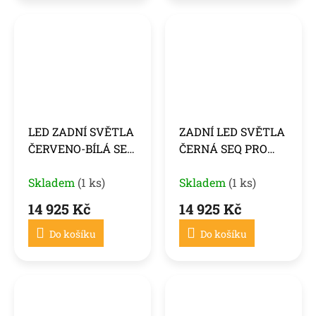
LED ZADNÍ SVĚTLA
ZADNÍ LED SVĚTLA
ČERVENO-BÍLÁ SEQ
ČERNÁ SEQ PRO
PRO PORSCHE
PORSCHE CAYENNE
CAYENNE 10-15
Skladem
(1 ks)
10-15
Skladem
(1 ks)
14 925 Kč
14 925 Kč
Do košíku
Do košíku