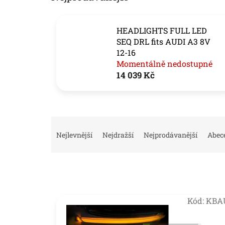
HEADLIGHTS FULL LED
SEQ DRL fits AUDI A3 8V
12-16
Momentálně nedostupné
14 039 Kč
Ř
a
Nejlevnější
Nejdražší
Nejprodávanější
Abec
z
e
n
í
p
V
r
Kód:
KBA
ý
o
p
d