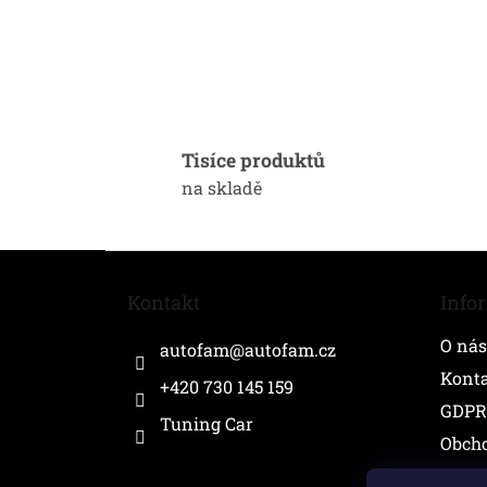
Tisíce produktů
na skladě
Z
á
Kontakt
Info
p
a
O nás
autofam
@
autofam.cz
t
í
Kont
+420 730 145 159
GDPR
Tuning Car
Obch