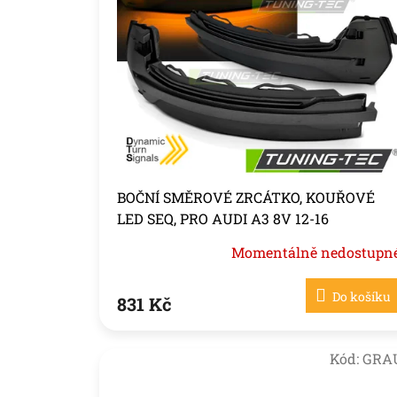
i
u
s
k
p
t
r
ů
o
d
u
k
t
ů
BOČNÍ SMĚROVÉ ZRCÁTKO, KOUŘOVÉ
LED SEQ, PRO AUDI A3 8V 12-16
Momentálně nedostupn
Do košíku
831 Kč
Kód:
GRA