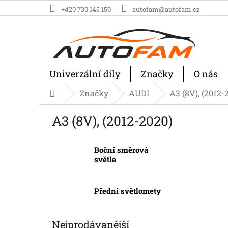
Přejít
+420 730 145 159
autofam@autofam.cz
na
obsah
Univerzální díly
Značky
O nás
Značky
AUDI
A3 (8V), (2012-
Domů
A3 (8V), (2012-2020)
Boční směrová
světla
Přední světlomety
Nejprodávanější