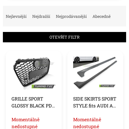
Ř
a
Nejlevnější
Nejdražší
Nejprodávanější
Abecedně
z
e
n
OTEVŘÍT FILTR
í
p
V
r
ý
o
p
d
i
u
s
k
p
t
r
ů
o
GRILLE SPORT
SIDE SKIRTS SPORT
d
GLOSSY BLACK PDC
STYLE fits AUDI A7
u
fits AUDI A7 C7 14-
C7 14-18
k
18
Momentálně
Momentálně
t
ů
nedostupné
nedostupné