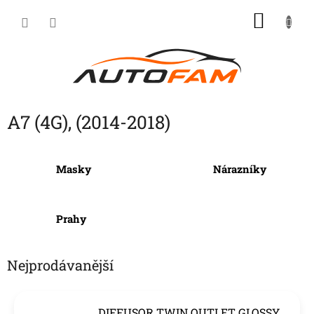
Přejít
NÁKU
na
KOŠÍK
obsah
A7 (4G), (2014-2018)
Masky
Nárazníky
Prahy
Nejprodávanější
DIFFUSOR TWIN OUTLET GLOSSY