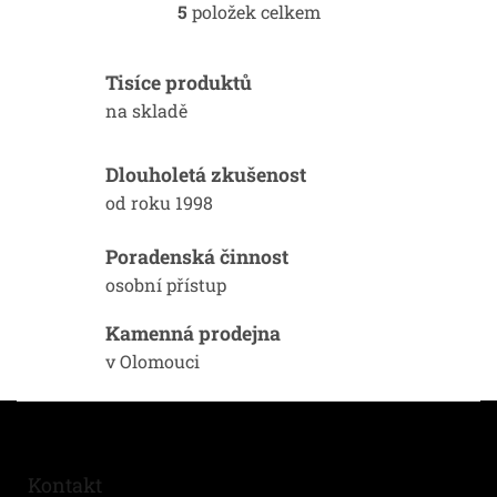
5
položek celkem
O
v
l
Tisíce produktů
á
d
na skladě
a
c
í
Dlouholetá zkušenost
p
od roku 1998
r
v
k
Poradenská činnost
y
osobní přístup
v
ý
Kamenná prodejna
p
i
v Olomouci
s
u
Z
á
p
a
Kontakt