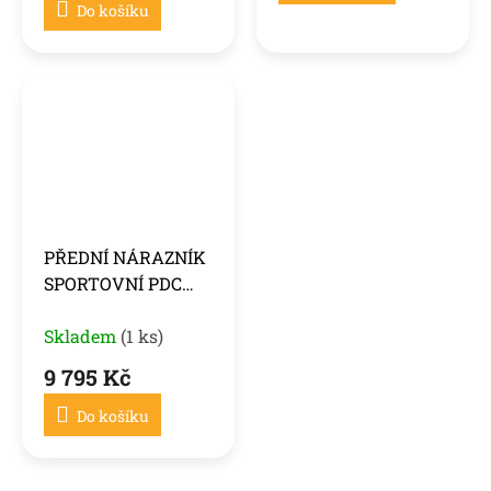
Do košíku
PŘEDNÍ NÁRAZNÍK
SPORTOVNÍ PDC
PRO AUDI A7 4G 14-
18
Skladem
(1 ks)
9 795 Kč
Do košíku