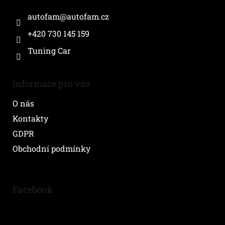
t
í
autofam
@
autofam.cz
+420 730 145 159
Tuning Car
Informace pro vás
O nás
Kontakty
GDPR
Obchodní podmínky
Facebook