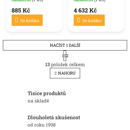
G01 LCI / X4 G02 LCI
885 Kč
4 632 Kč
21-25
Do košíku
Do košíku
NAČÍST 1 DALŠÍ
S
1
2
t
O
r
13
položek celkem
v
á
l
n
NAHORU
k
á
o
d
v
a
á
Tisíce produktů
c
n
í
na skladě
í
p
r
v
Dlouholetá zkušenost
k
od roku 1998
y