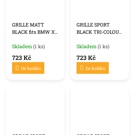
GRILLE MATT
GRILLE SPORT
BLACK fits BMW X3
BLACK TRI-COLOUR
G01 LCI / X4 G02 LCI
DOUBLE BAR fits
21-25
Skladem
(1 ks)
BMW X3 G01 17-21 /
Skladem
(1 ks)
X4 G02 18-21
723 Kč
723 Kč
Do košíku
Do košíku