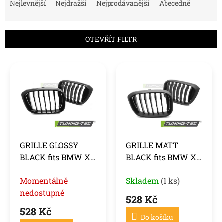
a
Nejlevnější
Nejdražší
Nejprodávanější
Abecedně
z
e
n
OTEVŘÍT FILTR
í
p
V
r
ý
o
p
d
i
u
s
k
p
t
r
ů
o
GRILLE GLOSSY
GRILLE MATT
d
BLACK fits BMW X3
BLACK fits BMW X3
u
G01 17-21 / X4 G02
G01 17-21 / X4 G02
k
18-21
Momentálně
18-21
Skladem
(1 ks)
t
ů
nedostupné
528 Kč
528 Kč
Do košíku