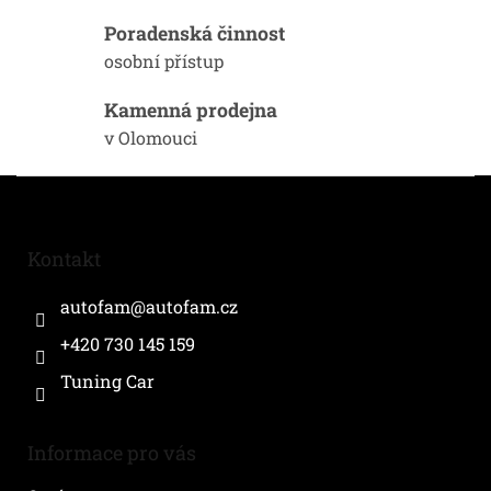
v
ý
Poradenská činnost
p
osobní přístup
i
s
Kamenná prodejna
u
v Olomouci
Z
á
p
a
Kontakt
t
í
autofam
@
autofam.cz
+420 730 145 159
Tuning Car
Informace pro vás