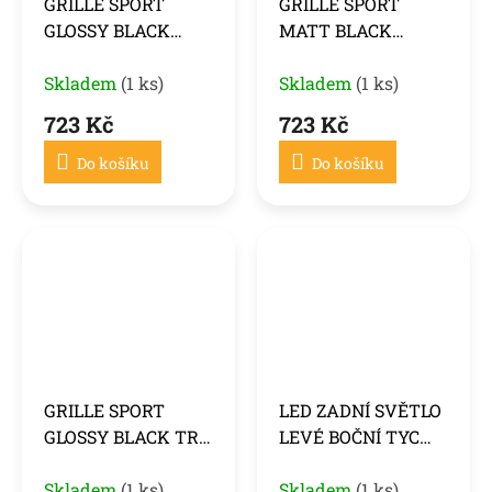
GRILLE SPORT
GRILLE SPORT
GLOSSY BLACK
MATT BLACK
DOUBLE BAR fits
DOUBLE BAR fits
BMW X3 G01 LCI /
Skladem
(1 ks)
BMW X3 G01 LCI /
Skladem
(1 ks)
X4 G02 LCI 21-25
X4 G02 LCI 21-25
723 Kč
723 Kč
Do košíku
Do košíku
GRILLE SPORT
LED ZADNÍ SVĚTLO
GLOSSY BLACK TRI-
LEVÉ BOČNÍ TYC
COLOUR DOUBLE
pro BMW X3 G01 17-
BAR fits BMW X3
Skladem
(1 ks)
21
Skladem
(1 ks)