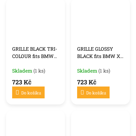
GRILLE BLACK TRI-
GRILLE GLOSSY
COLOUR fits BMW
BLACK fits BMW X3
X3 G01 17-21 / X4
G01 LCI / X4 G02 LCI
G02 18-21
Skladem
(1 ks)
21-25
Skladem
(1 ks)
723 Kč
723 Kč
Do košíku
Do košíku