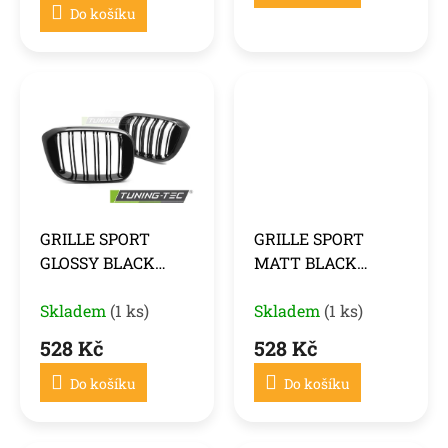
Do košíku
GRILLE SPORT
GRILLE SPORT
GLOSSY BLACK
MATT BLACK
DOUBLE BAR fits
DOUBLE BAR fits
BMW X3 G01 17-21 /
Skladem
(1 ks)
BMW X3 G01 17-21 /
Skladem
(1 ks)
X4 G02 18-21
X4 G02 18-21
528 Kč
528 Kč
Do košíku
Do košíku