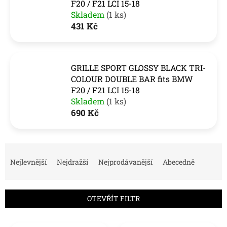
F20 / F21 LCI 15-18
Skladem
(1 ks)
431 Kč
GRILLE SPORT GLOSSY BLACK TRI-
COLOUR DOUBLE BAR fits BMW
F20 / F21 LCI 15-18
Skladem
(1 ks)
690 Kč
Ř
a
Nejlevnější
Nejdražší
Nejprodávanější
Abecedně
z
e
n
OTEVŘÍT FILTR
í
p
V
r