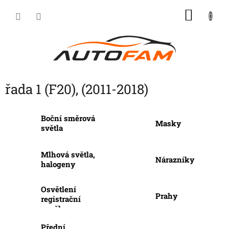
Přejít
NÁKU
na
KOŠÍK
obsah
řada 1 (F20), (2011-2018)
Boční směrová
Masky
světla
Mlhová světla,
Nárazníky
halogeny
Osvětlení
Prahy
registrační
značky
Přední