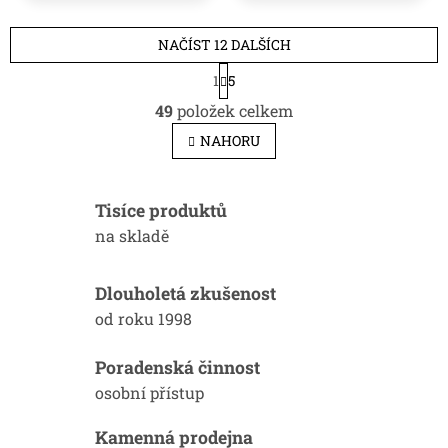
NAČÍST 12 DALŠÍCH
S
1
5
t
O
r
49
položek celkem
v
á
l
n
NAHORU
k
á
o
d
v
a
á
Tisíce produktů
c
n
í
na skladě
í
p
r
v
Dlouholetá zkušenost
k
od roku 1998
y
v
ý
Poradenská činnost
p
osobní přístup
i
s
Kamenná prodejna
u