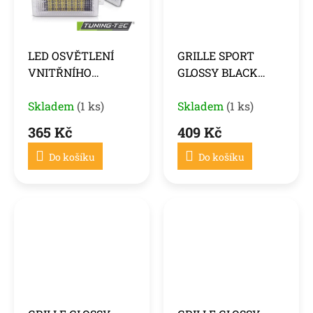
LED OSVĚTLENÍ
GRILLE SPORT
VNITŘNÍHO
GLOSSY BLACK
PROSTORU BMW
DOUBLE BAR fits
MINI COOPER
Skladem
(1 ks)
BMW F20 / F21 LCI
Skladem
(1 ks)
15-18
365 Kč
409 Kč
Do košíku
Do košíku