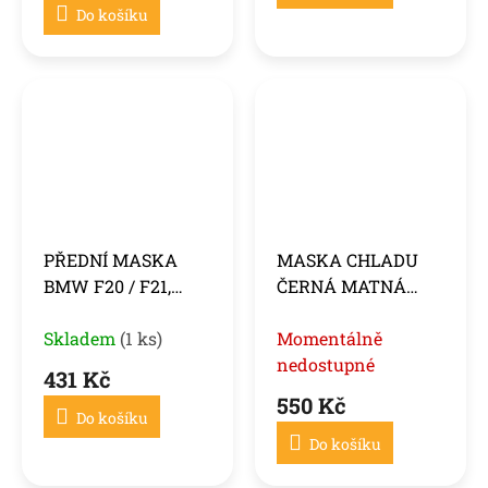
Do košíku
PŘEDNÍ MASKA
MASKA CHLADU
BMW F20 / F21,
ČERNÁ MATNÁ
2011-2014, DOUBLE
DVOJITÁ LÍSTEK
LAMELS, ČERNÁ
Skladem
(1 ks)
PRO BMW F20 F21
Momentálně
LESKLÁ
LCI 15-18
nedostupné
431 Kč
550 Kč
Do košíku
Do košíku