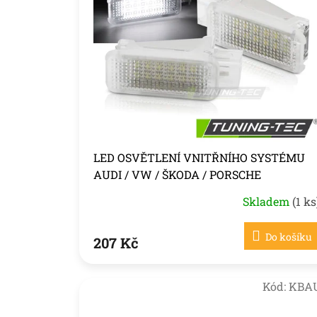
i
u
s
k
p
t
r
ů
o
d
u
k
t
ů
LED OSVĚTLENÍ VNITŘNÍHO SYSTÉMU
AUDI / VW / ŠKODA / PORSCHE
Skladem
(1 ks
Do košíku
207 Kč
Kód:
KBA