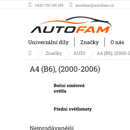
Přejít
+420 730 145 159
autofam@autofam.cz
na
obsah
Univerzální díly
Značky
O nás
Značky
AUDI
A4 (B6), (2000-
Domů
A4 (B6), (2000-2006)
Boční směrová
světla
Přední světlomety
Nejprodávanější