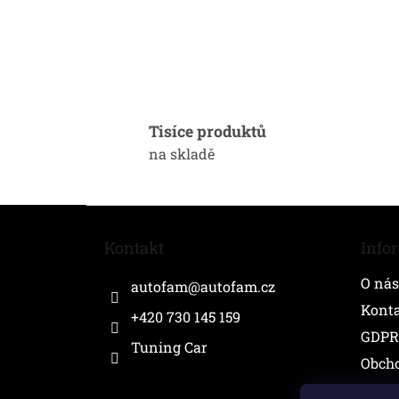
Tisíce produktů
na skladě
Z
á
Kontakt
Info
p
a
O nás
autofam
@
autofam.cz
t
í
Kont
+420 730 145 159
GDPR
Tuning Car
Obch