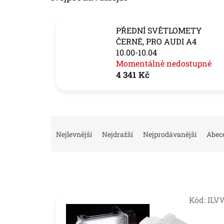
PŘEDNÍ SVĚTLOMETY
ČERNÉ, PRO AUDI A4
10.00-10.04
Momentálně nedostupné
4 341 Kč
Ř
a
Nejlevnější
Nejdražší
Nejprodávanější
Abec
z
e
n
í
p
V
r
Kód:
ILV
ý
o
p
d