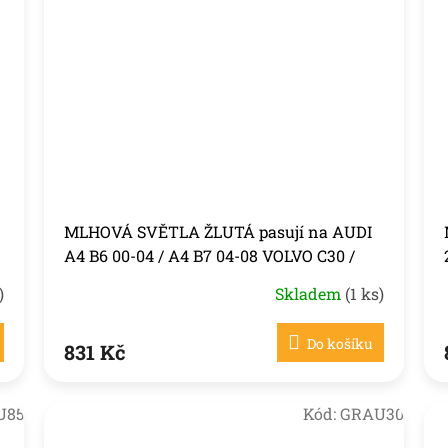
MLHOVÁ SVĚTLA ŽLUTÁ pasují na AUDI
A4 B6 00-04 / A4 B7 04-08 VOLVO C30 /
S40
)
Skladem
(1 ks)
Do košíku
831 Kč
U85
Kód:
GRAU30