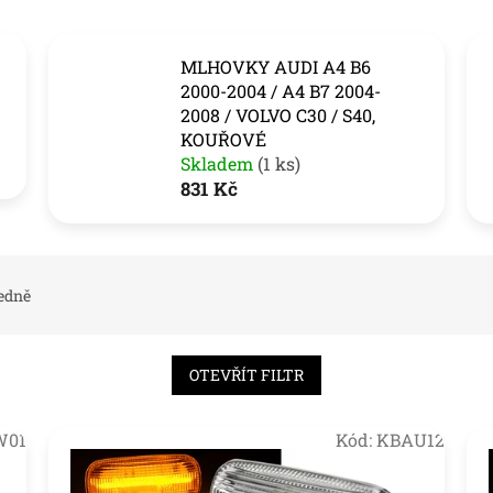
MLHOVKY AUDI A4 B6
2000-2004 / A4 B7 2004-
2008 / VOLVO C30 / S40,
KOUŘOVÉ
Skladem
(1 ks)
831 Kč
edně
OTEVŘÍT FILTR
W01
Kód:
KBAU12