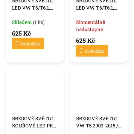
BRZDOVÉ SVĚTLO
BRZDOVÉ SVĚTLO
LED VW T6/T6.1,
LED VW T6/T6.1,
2016-2022, pro
2016-2022, pro
výklopné dveře,
Skladem
(1 ks)
výklopné dveře,
Momentálně
barva červená
barva kouřová
nedostupné
625 Kč
625 Kč
Do košíku
Do košíku
BRZDOVÉ SVĚTLO
BRZDOVÉ SVĚTLO
KOUŘOVÉ LED PRO
VW T5 2003-2015 /
VW T5 03-15 / T6 15-
T6 2015-2019 S