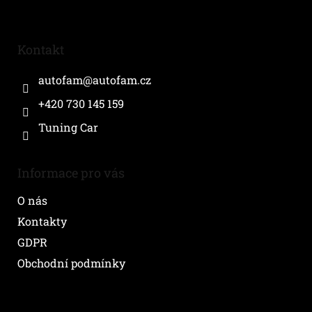
Z
á
p
a
Kontakt
t
í
autofam
@
autofam.cz
+420 730 145 159
Tuning Car
Informace pro vás
O nás
Kontakty
GDPR
Obchodní podmínky