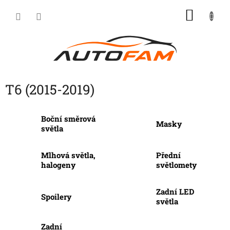
Přejít
NÁKU
na
KOŠÍK
obsah
T6 (2015-2019)
Boční směrová
Masky
světla
Mlhová světla,
Přední
halogeny
světlomety
Zadní LED
Spoilery
světla
Zadní