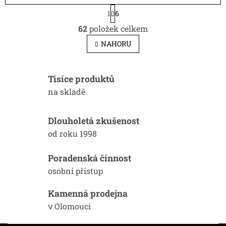
S
1
6
t
O
r
62
položek celkem
v
á
l
n
NAHORU
k
á
o
d
v
a
á
Tisíce produktů
c
n
í
na skladě
í
p
r
v
Dlouholetá zkušenost
k
od roku 1998
y
v
ý
Poradenská činnost
p
osobní přístup
i
s
Kamenná prodejna
u
v Olomouci