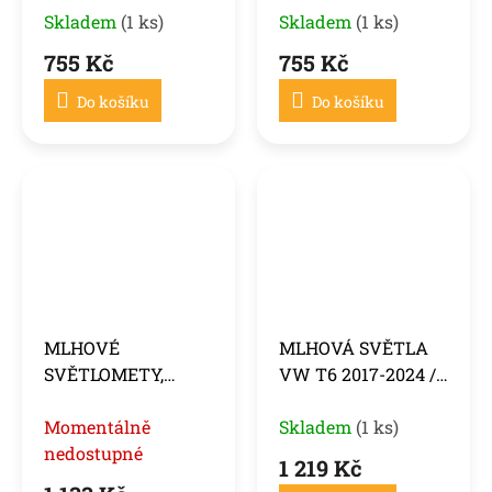
19 S TWINN DOOR
Skladem
(1 ks)
DVOJITÝMI
Skladem
(1 ks)
DVEŘMI, LED,
755 Kč
755 Kč
ČERVENÉ
Do košíku
Do košíku
MLHOVÉ
MLHOVÁ SVĚTLA
SVĚTLOMETY,
VW T6 2017-2024 /
MLHOVKY VW T6
T6.1 2019-2024,
2017-2024 / VW T6.1
Momentálně
KOUŘOVÉ
Skladem
(1 ks)
2019-2024, ČIRÁ (
nedostupné
1 219 Kč
PASUJÍ NA