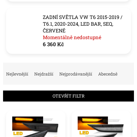
ZADNÍ SVĚTLA VW T6 2015-2019 /
T6.1, 2020-2024, LED BAR, SEQ,
ČERVENÉ
Momentálně nedostupné
6 360 Kč
Ř
a
Nejlevnější
Nejdražší
Nejprodávanější
Abecedně
z
e
n
OTEVŘÍT FILTR
í
p
V
r
ý
o
p
d
i
u