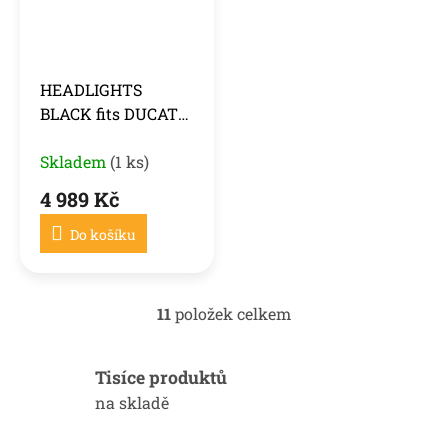
HEADLIGHTS
BLACK fits DUCATO
/ BOXER / JUMPER
10-14
Skladem
(1 ks)
4 989 Kč
Do košíku
11
položek celkem
O
v
l
Tisíce produktů
á
d
na skladě
a
c