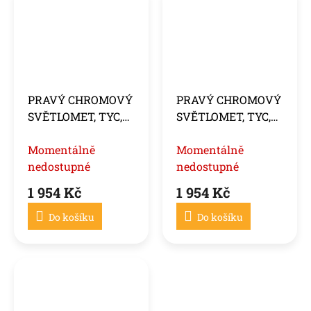
PRAVÝ CHROMOVÝ
PRAVÝ CHROMOVÝ
SVĚTLOMET, TYC,
SVĚTLOMET, TYC,
pasuje na DUCATO /
pasuje na DUCATO /
BOXER / JUMPER
Momentálně
BOXER / JUMPER
Momentálně
06-10
nedostupné
10-14
nedostupné
1 954 Kč
1 954 Kč
Do košíku
Do košíku