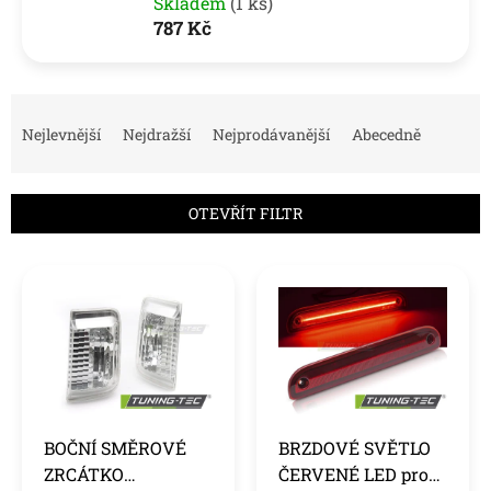
Skladem
(1 ks)
787 Kč
Ř
a
Nejlevnější
Nejdražší
Nejprodávanější
Abecedně
z
e
n
OTEVŘÍT FILTR
í
p
V
r
ý
o
p
d
i
u
s
k
p
t
r
ů
o
BOČNÍ SMĚROVÉ
BRZDOVÉ SVĚTLO
d
ZRCÁTKO
ČERVENÉ LED pro
u