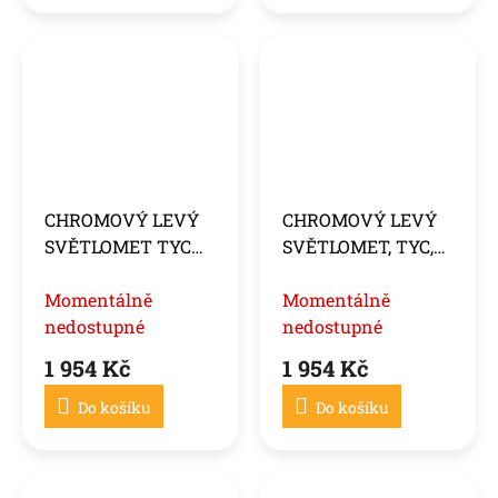
CHROMOVÝ LEVÝ
CHROMOVÝ LEVÝ
SVĚTLOMET TYC
SVĚTLOMET, TYC,
PRO DUCATO /
pasuje na DUCATO /
BOXER / JUMPER
Momentálně
BOXER / JUMPER
Momentálně
06-10
nedostupné
10-14
nedostupné
1 954 Kč
1 954 Kč
Do košíku
Do košíku