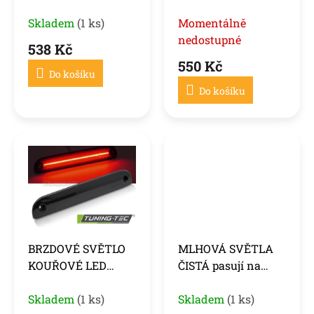
PRŮHLEDNÉ, pasuje
FIAT DUCATO,
k
na FIAT DUCATO
Skladem
(1 ks)
CITROEN JUMPER,
Momentálně
t
ů
06- / CITROEN
PEUGEOT BOXER
nedostupné
538 Kč
JUMPER 06- /
550 Kč
PEUGEOT BOXER
Do košíku
06-
Do košíku
BRZDOVÉ SVĚTLO
MLHOVÁ SVĚTLA
KOUŘOVÉ LED
ČISTÁ pasují na
pasuje na vozy FIAT
FIAT 500L 12-17 /
DUCATO, CITROEN
Skladem
(1 ks)
DOBLO 14-22 /
Skladem
(1 ks)