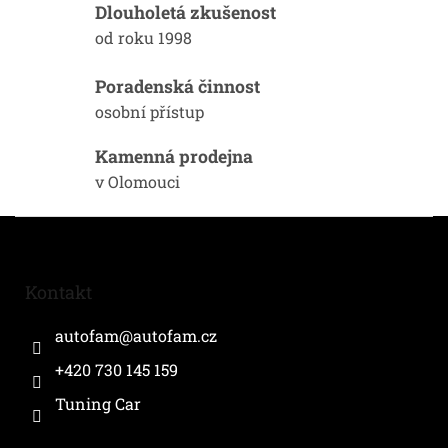
í
Dlouholetá zkušenost
p
od roku 1998
r
v
k
Poradenská činnost
y
osobní přístup
v
ý
Kamenná prodejna
p
i
v Olomouci
s
u
Z
á
p
a
Kontakt
t
í
autofam
@
autofam.cz
+420 730 145 159
Tuning Car