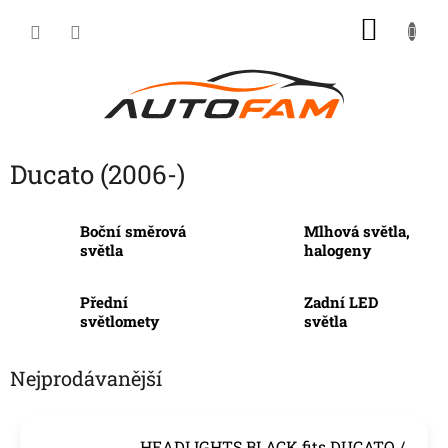
Přejít
NÁKU
na
KOŠÍK
obsah
Ducato (2006-)
Boční směrová
Mlhová světla,
světla
halogeny
Přední
Zadní LED
světlomety
světla
Nejprodávanější
HEADLIGHTS BLACK fits DUCATO /