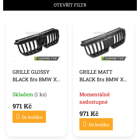
n
OTEVŘÍT FILTR
í
p
V
r
ý
o
p
d
i
u
s
k
p
t
r
ů
o
GRILLE GLOSSY
GRILLE MATT
d
BLACK fits BMW X1
BLACK fits BMW X1
u
U11 22-
U11 22-
k
Skladem
(1 ks)
Momentálně
t
ů
nedostupné
971 Kč
971 Kč
Do košíku
Do košíku