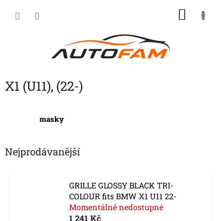
Přejít
NÁKU
na
KOŠÍK
obsah
X1 (U11), (22-)
masky
Nejprodávanější
GRILLE GLOSSY BLACK TRI-
COLOUR fits BMW X1 U11 22-
Momentálně nedostupné
1 241 Kč