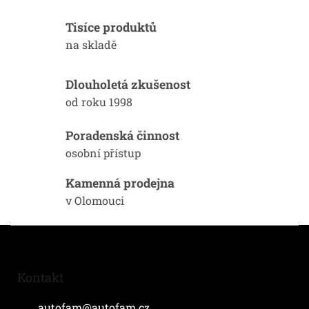
v
l
Tisíce produktů
á
d
na skladě
a
c
í
Dlouholetá zkušenost
p
od roku 1998
r
v
k
Poradenská činnost
y
osobní přístup
v
ý
Kamenná prodejna
p
i
v Olomouci
s
u
Z
á
p
a
Kontakt
t
í
autofam
@
autofam.cz