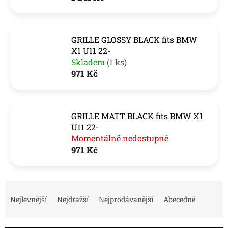
GRILLE GLOSSY BLACK fits BMW
X1 U11 22-
Skladem
(1 ks)
971 Kč
GRILLE MATT BLACK fits BMW X1
U11 22-
Momentálně nedostupné
971 Kč
Ř
a
Nejlevnější
Nejdražší
Nejprodávanější
Abecedně
z
e