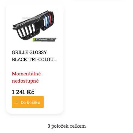
GRILLE GLOSSY
BLACK TRI-COLOUR
fits BMW X1 U11 22-
Momentálně
nedostupné
1 241 Kč
Do košíku
3
položek celkem
O