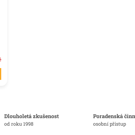
é
O
v
l
á
Dlouholetá zkušenost
Poradenská činn
d
od roku 1998
osobní přístup
a
c