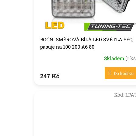
o
d
u
k
t
ů
BOČNÍ SMĚROVÁ BÍLÁ LED SVĚTLA SEQ
pasuje na 100 200 A6 80
Skladem
(1 ks
Do košíku
247 Kč
Kód:
LPA