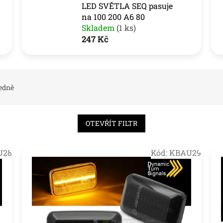
LED SVĚTLA SEQ pasuje
na 100 200 A6 80
Skladem
(1 ks)
247 Kč
edně
OTEVŘÍT FILTR
U28
Kód:
KBAU29