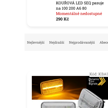
KOUŘOVÁ LED SEQ pasuje
na 100 200 A6 80
Momentálně nedostupné
290 Kč
Ř
a
Nejlevnější
Nejdražší
Nejprodávanější
Abec
z
e
n
í
p
V
r
Kód:
KBA
ý
o
p
d
i
u
s
k
p
t
r
ů