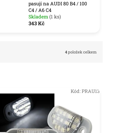
pasují na AUDI 80 B4 / 100
C4 / A6 C4
Skladem
(1 ks)
343 Kč
4
položek celkem
Kód:
PRAU13