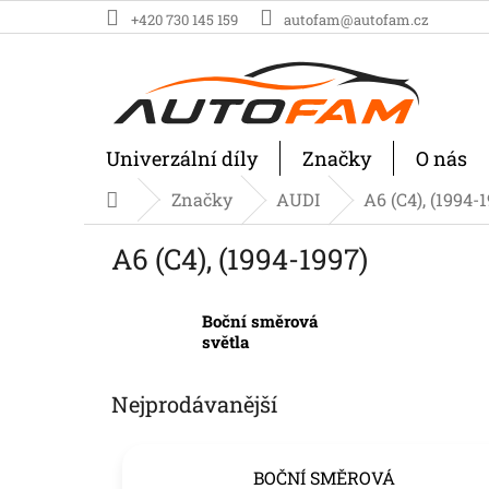
Přejít
+420 730 145 159
autofam@autofam.cz
na
obsah
Univerzální díly
Značky
O nás
Značky
AUDI
A6 (C4), (1994-
Domů
A6 (C4), (1994-1997)
Boční směrová
světla
Nejprodávanější
BOČNÍ SMĚROVÁ