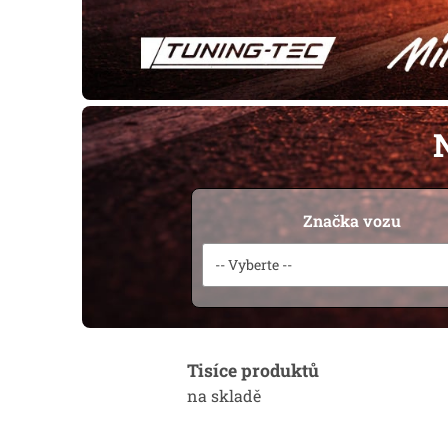
N
Značka vozu
-- Vyberte --
Tisíce produktů
na skladě