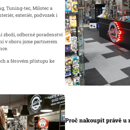
g, Tuning-tec, Milotec a
teriér, exteriér, podvozek i
 zboží, odborné poradenství
ení v oboru jsme partnerem
nce.
ch a férovém přístupu ke
Proč nakoupit právě u 