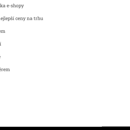
ka e-shopy
ejlepší ceny na trhu
em
í
ě
ěrem