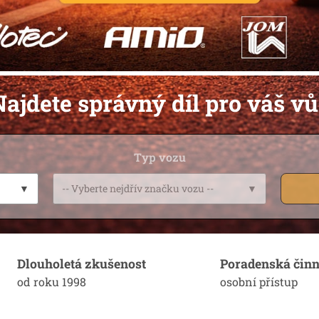
ajdete správný díl pro váš v
Typ vozu
▼
-- Vyberte nejdřív značku vozu --
▼
Dlouholetá zkušenost
Poradenská činn
od roku 1998
osobní přístup