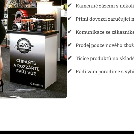
✔
Kamenné zázemí s několi
✔
Přímí dovozci zaručující n
✔
Komunikace se zákazník
✔
Prodej pouze nového zbož
✔
Tisíce produktů na sklad
✔
Rádi vám poradíme s výb