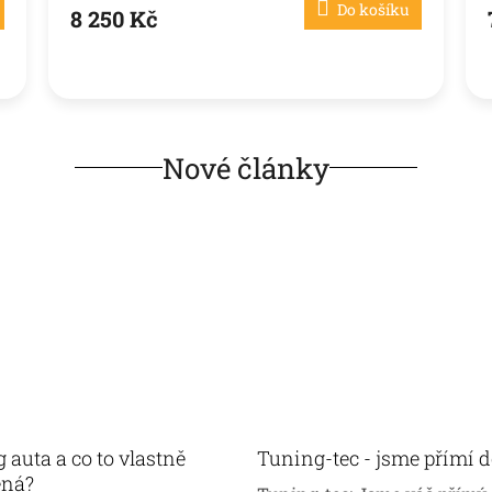
Do košíku
8 250 Kč
A
Nové články
 auta a co to vlastně
Tuning-tec - jsme přímí 
ná?