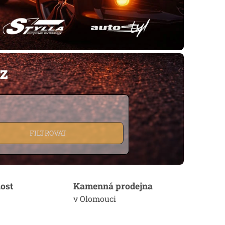
ůz
FILTROVAT
ost
Kamenná prodejna
v Olomouci