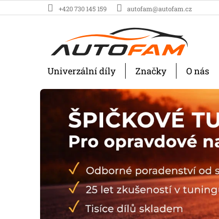
Přejít
+420 730 145 159
autofam@autofam.cz
na
obsah
Univerzální díly
Značky
O nás