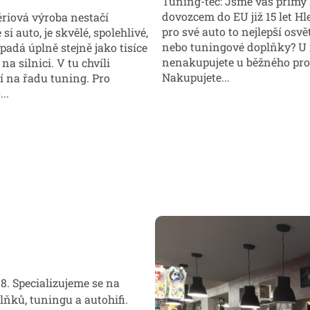
Tuning-tec: Jsme váš přímý 
dovozcem do EU již 15 let Hl
riová výroba nestačí
pro své auto to nejlepší osvě
si auto, je skvělé, spolehlivé,
nebo tuningové doplňky? U
vypadá úplně stejně jako tisíce
nenakupujete u běžného pro
na silnici. V tu chvíli
Nakupujete...
í na řadu tuning. Pro
..
8. Specializujeme se na
ňků, tuningu a autohifi.