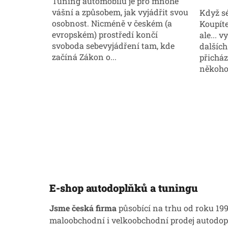
Tuning automobilu je pro mnohé
vášní a způsobem, jak vyjádřit svou
Když sé
osobnost. Nicméně v českém (a
Koupíte 
evropském) prostředí končí
ale... 
svoboda sebevyjádření tam, kde
dalších 
začíná Zákon o...
přicház
někoho.
E-shop autodoplňků a tuningu
Jsme česká firma
působící na trhu od roku 199
maloobchodní i velkoobchodní prodej autodopl