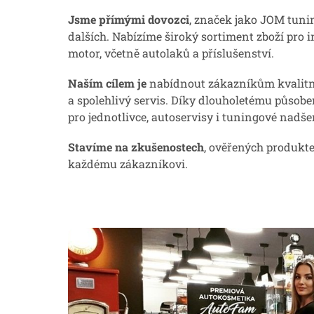
Jsme přímými dovozci
, značek jako JOM tunin
dalších. Nabízíme široký sortiment zboží pro in
motor, včetně autolaků a příslušenství.
Naším cílem je
nabídnout zákazníkům kvalitní
a spolehlivý servis. Díky dlouholetému působ
pro jednotlivce, autoservisy i tuningové nadše
Stavíme na zkušenostech
, ověřených produkte
každému zákazníkovi.