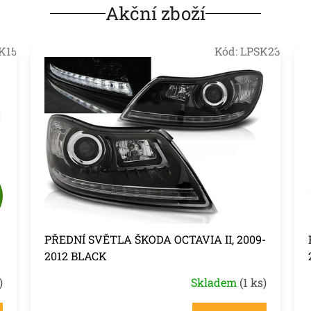
Akční zboží
K15
Kód:
LPSK23
Z
D
PŘEDNÍ SVĚTLA ŠKODA OCTAVIA II, 2009-
A
2012 BLACK
R
)
Skladem
(1 ks)
M