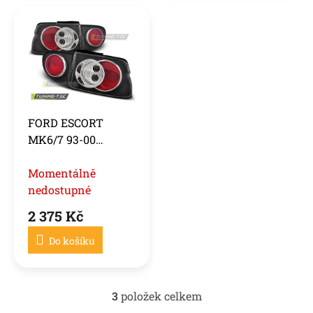
FORD ESCORT
MK6/7 93-00
ČERNÝ
Momentálně
nedostupné
2 375 Kč
Do košíku
3
položek celkem
O