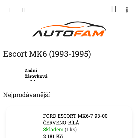
Přejít
NÁKU
na
KOŠÍK
obsah
Escort MK6 (1993-1995)
Zadní
žárovková
světla
Nejprodávanější
FORD ESCORT MK6/7 93-00
ČERVENO-BÍLÁ
Skladem
(1 ks)
2 181 Kč