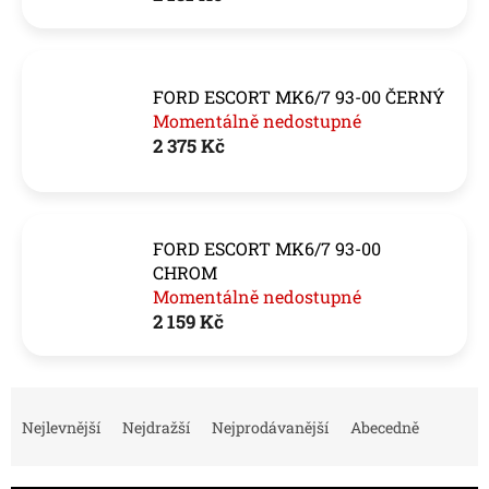
FORD ESCORT MK6/7 93-00 ČERNÝ
Momentálně nedostupné
2 375 Kč
FORD ESCORT MK6/7 93-00
CHROM
Momentálně nedostupné
2 159 Kč
Ř
a
Nejlevnější
Nejdražší
Nejprodávanější
Abecedně
z
e