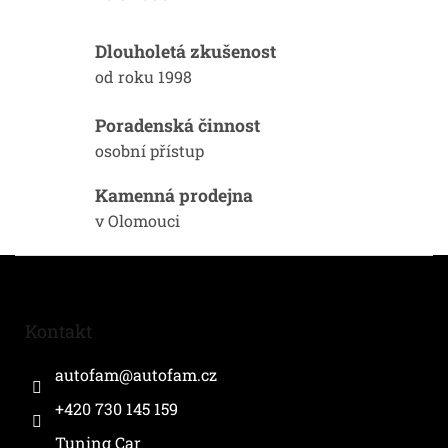
a
c
í
Dlouholetá zkušenost
p
od roku 1998
r
v
k
Poradenská činnost
y
osobní přístup
v
ý
Kamenná prodejna
p
i
v Olomouci
s
u
Z
á
p
a
Kontakt
t
í
autofam
@
autofam.cz
+420 730 145 159
Tuning Car