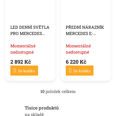
LED DENNÍ SVĚTLA
PŘEDNÍ NÁRAZNÍK
PRO MERCEDES
MERCEDES E-
W204 / C204 / A207
KLASA C207 COUPÉ
/ C207 / SLK R172 /
Momentálně
/ A207 CABRIO
Momentálně
W212
nedostupné
2009-2013
nedostupné
2 892 Kč
6 220 Kč
Do košíku
Do košíku
10
položek celkem
O
v
l
Tisíce produktů
á
d
na skladě