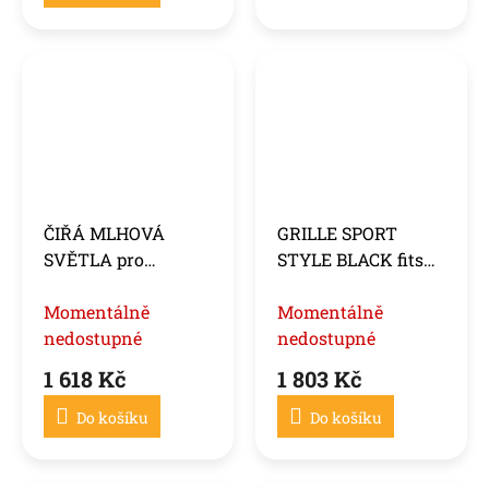
ČIŘÁ MLHOVÁ
GRILLE SPORT
SVĚTLA pro
STYLE BLACK fits
MERCEDES C204 /
MERCEDES C207 /
X164 / W251 / W212
Momentálně
A207 09-13
Momentálně
/ W221 / W447 /
nedostupné
nedostupné
W204 / C207 / A207
1 618 Kč
1 803 Kč
Do košíku
Do košíku