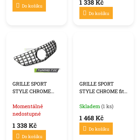
1 338 Kč
Do košíku
Do košíku
GRILLE SPORT
GRILLE SPORT
STYLE CHROME
STYLE CHROME fits
BLACK fits
MERCEDES C207 /
MERCEDES C207 /
Momentálně
A207 09-13
Skladem
(1 ks)
A207 13-17
nedostupné
1 468 Kč
1 338 Kč
Do košíku
Do košíku