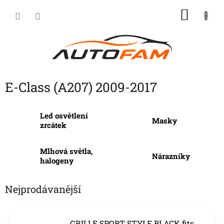
Přejít
NÁKU
na
KOŠÍK
obsah
E-Class (A207) 2009-2017
Led osvětlení
Masky
zrcátek
Mlhová světla,
Nárazníky
halogeny
Nejprodávanější
GRILLE SPORT STYLE BLACK fits