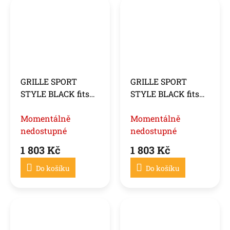
GRILLE SPORT
GRILLE SPORT
STYLE BLACK fits
STYLE BLACK fits
MERCEDES C207 /
MERCEDES C207
A207 13-17
Momentálně
A207 09-13
Momentálně
nedostupné
nedostupné
1 803 Kč
1 803 Kč
Do košíku
Do košíku