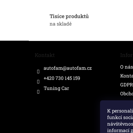
Tisíce produktů
na skladě
Z
á
Kontakt
Info
p
a
O nás
autofam
@
autofam.cz
t
í
Kont
+420 730 145 159
GDPR
Tuning Car
Obch
K personali
funkcí soci
návštěvnos
informací