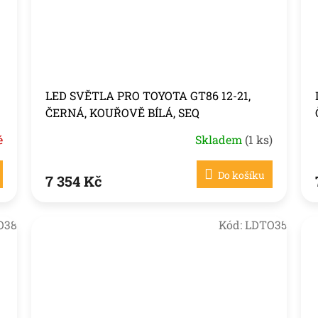
LED SVĚTLA PRO TOYOTA GT86 12-21,
ČERNÁ, KOUŘOVĚ BÍLÁ, SEQ
é
Skladem
(1 ks)
Do košíku
7 354 Kč
O38
Kód:
LDTO35