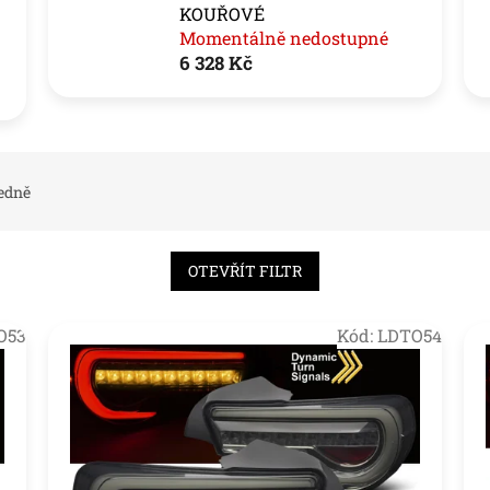
KOUŘOVÉ
Momentálně nedostupné
6 328 Kč
edně
OTEVŘÍT FILTR
O53
Kód:
LDTO54