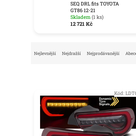
SEQ DRL fits TOYOTA
GT86 12-21
Skladem
(1 ks)
12 721 Kč
Ř
a
Nejlevnější
Nejdražší
Nejprodávanější
Abec
z
e
n
í
p
V
r
Kód:
LDT
ý
o
p
d
i
u
s
k
p
t
r
ů