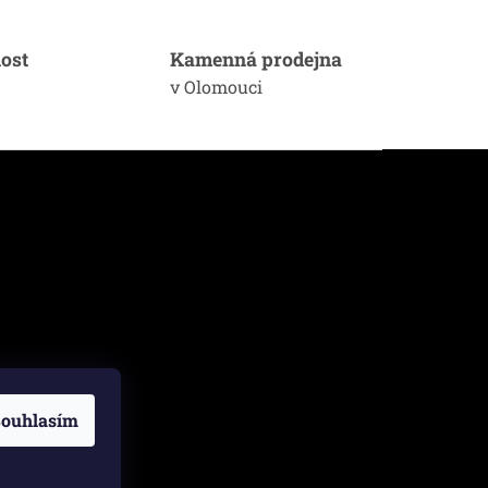
ost
Kamenná prodejna
v Olomouci
ouhlasím