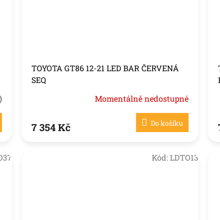
TOYOTA GT86 12-21 LED BAR ČERVENÁ
SEQ
)
Momentálně nedostupné
Do košíku
7 354 Kč
O37
Kód:
LDTO13