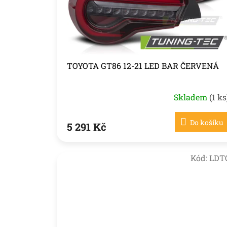
o
d
u
k
t
ů
TOYOTA GT86 12-21 LED BAR ČERVENÁ
Skladem
(1 ks
Do košíku
5 291 Kč
Kód:
LDT