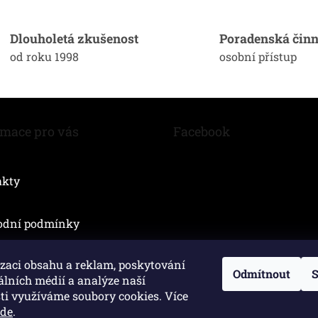
k
d
o
a
v
c
Dlouholetá zkušenost
Poradenská činn
á
í
n
od roku 1998
osobní přístup
p
í
r
v
k
y
v
rmace pro vás
Facebook
ý
p
i
akty
s
u
odní podmínky
zaci obsahu a reklam, poskytování
Odmítnout
S
álních médií a analýze naší
ti využíváme soubory cookies. Více
zde
.