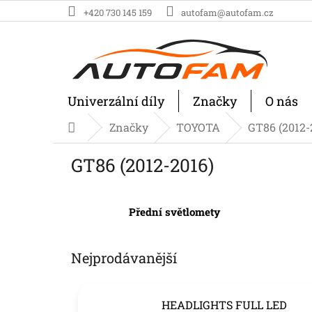
Přejít
+420 730 145 159
autofam@autofam.cz
na
obsah
Univerzální díly
Značky
O nás
Značky
TOYOTA
GT86 (2012-
Domů
GT86 (2012-2016)
Přední světlomety
Nejprodávanější
HEADLIGHTS FULL LED