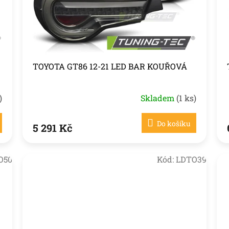
TOYOTA GT86 12-21 LED BAR KOUŘOVÁ
)
Skladem
(1 ks)
Do košíku
5 291 Kč
O50
Kód:
LDTO39