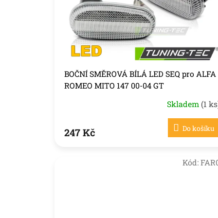
r
ů
o
d
u
k
t
ů
BOČNÍ SMĚROVÁ BÍLÁ LED SEQ pro ALFA
ROMEO MITO 147 00-04 GT
Skladem
(1 ks
Do košíku
247 Kč
Kód:
FAR