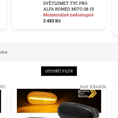
SVĚTLOMET TYC PRO
ALFA ROMEO MITO 08-15
Momentálně nedostupné
2 483 Kč
edně
OTEVŘÍT FILTR
R07
Kód:
KBAR08