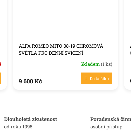
ALFA ROMEO MITO 08-19 CHROMOVÁ
SVĚTLA PRO DENNÍ SVÍCENÍ
é
Skladem
(1 ks)
Do košíku
9 600 Kč
O
v
l
á
Dlouholetá zkušenost
Poradenská činn
d
od roku 1998
osobní přístup
a