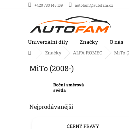
Přejít
+420 730 145 159
autofam@autofam.cz
na
obsah
Univerzální díly
Značky
O nás
Značky
ALFA ROMEO
MiTo (
Domů
MiTo (2008-)
Boční směrová
světla
Nejprodávanější
ČERNÝ PRAVÝ