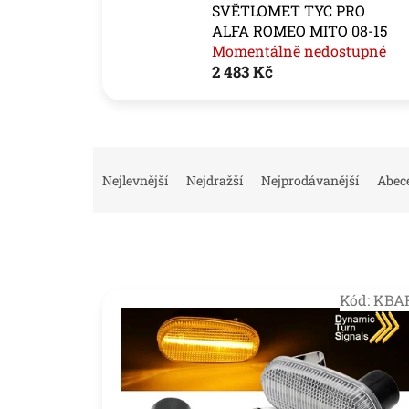
SVĚTLOMET TYC PRO
ALFA ROMEO MITO 08-15
Momentálně nedostupné
2 483 Kč
Ř
a
Nejlevnější
Nejdražší
Nejprodávanější
Abec
z
e
n
í
p
V
r
Kód:
KBA
ý
o
p
d
i
u
s
k
p
t