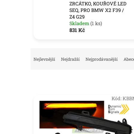
ZRCÁTKO, KOUŘOVÉ LED
SEQ, PRO BMW X2 F39 /
Z4 G29
Skladem
(1 ks)
831 Kč
Ř
a
Nejlevnější
Nejdražší
Nejprodávanější
Abec
z
e
n
í
p
V
r
Kód:
KBB
ý
o
p
d
i
u
s
k
p
t