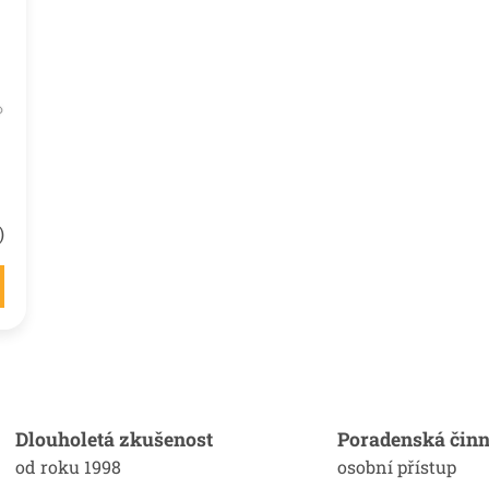
)
O
v
l
á
Dlouholetá zkušenost
Poradenská činn
d
od roku 1998
osobní přístup
a