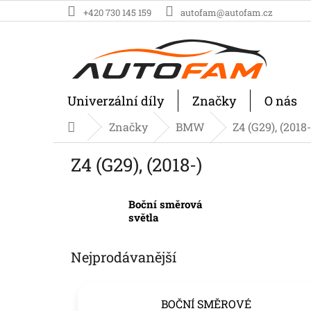
Přejít
+420 730 145 159
autofam@autofam.cz
na
obsah
Univerzální díly
Značky
O nás
Značky
BMW
Z4 (G29), (2018-
Domů
Z4 (G29), (2018-)
Boční směrová
světla
Nejprodávanější
BOČNÍ SMĚROVÉ