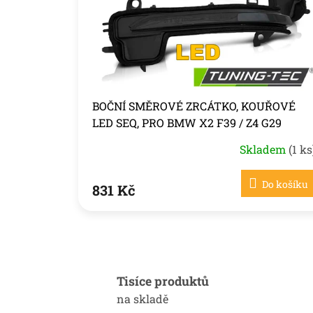
r
ů
o
d
u
k
t
ů
BOČNÍ SMĚROVÉ ZRCÁTKO, KOUŘOVÉ
LED SEQ, PRO BMW X2 F39 / Z4 G29
Skladem
(1 ks
Do košíku
831 Kč
Tisíce produktů
na skladě