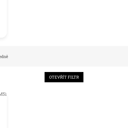
edně
OTEVŘÍT FILTR
M51