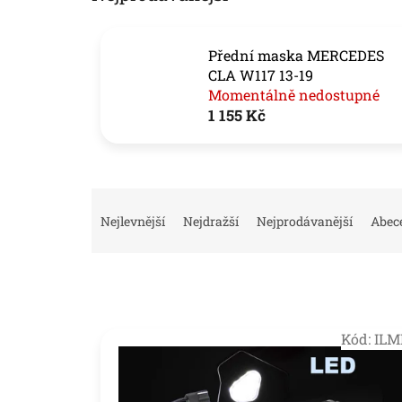
Přední maska MERCEDES
CLA W117 13-19
Momentálně nedostupné
1 155 Kč
Ř
a
Nejlevnější
Nejdražší
Nejprodávanější
Abec
z
e
n
í
p
V
r
Kód:
ILM
ý
o
p
d
i
u