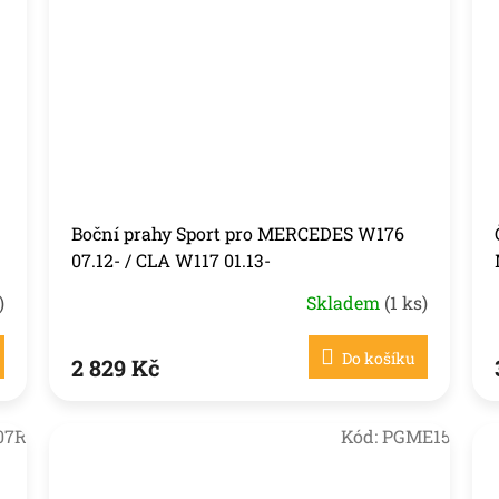
Boční prahy Sport pro MERCEDES W176
07.12- / CLA W117 01.13-
)
Skladem
(1 ks)
Do košíku
2 829 Kč
07R
Kód:
PGME15