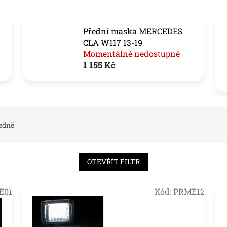
Přední maska MERCEDES
CLA W117 13-19
Momentálně nedostupné
1 155 Kč
edně
OTEVŘÍT FILTR
E01
Kód:
PRME12