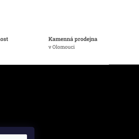
ost
Kamenná prodejna
v Olomouci