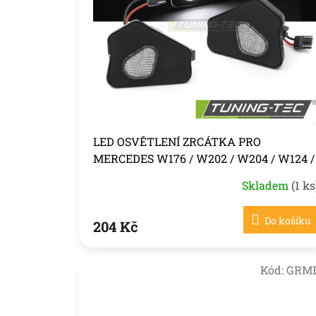
s
k
p
t
r
ů
o
d
u
k
t
ů
LED OSVĚTLENÍ ZRCÁTKA PRO
MERCEDES W176 / W202 / W204 / W124 /
W212 / W221
Skladem
(1 ks
Do košíku
204 Kč
Kód:
GRM