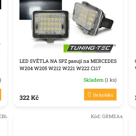
LED SVĚTLA NA SPZ pasují na MERCEDES
W204 W205 W212 W221 W222 C117
)
Skladem
(1 ks)
Do košíku
322 Kč
EB0
Kód:
GRMEA4