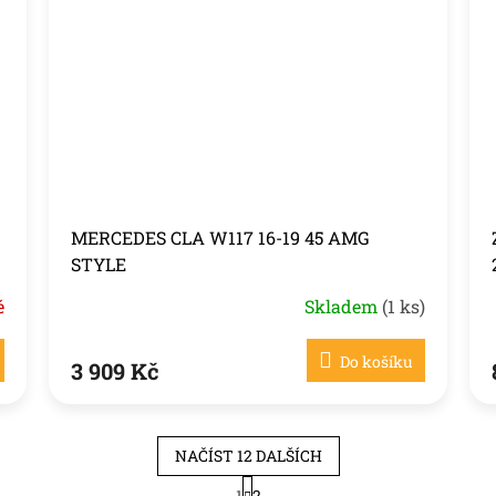
MERCEDES CLA W117 16-19 45 AMG
STYLE
é
Skladem
(1 ks)
Do košíku
3 909 Kč
NAČÍST 12 DALŠÍCH
S
1
2