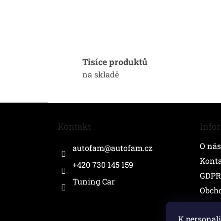
Tisíce produktů
na skladě
Z
á
Kontakt
Info
p
a
O nás
autofam
@
autofam.cz
t
í
Kont
+420 730 145 159
GDPR
Tuning Car
Obch
K personali