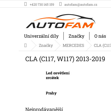
Přejít
+420 730 145 159
autofam@autofam.cz
na
obsah
Univerzální díly
Značky
O nás
Značky
MERCEDES
CLA (C11
Domů
CLA (C117, W117) 2013-2019
Led osvětlení
zrcátek
Prahy
Nejprodávanější