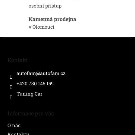
y
osobní přístup
v
ý
Kamenná prodejna
p
i
v Olomouci
s
u
Z
á
p
a
Kontakt
t
í
autofam
@
autofam.cz
+420 730 145 159
Tuning Car
Informace pro vás
O nás
Kontakty