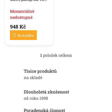
u
FORD / OPEL /
k
RENAULT /
Momentálně
t
ů
PEUGEOT /
nedostupné
CITROEN / DACIA /
948 Kč
SUZUKI
Do košíku
1
položek celkem
O
v
l
Tisíce produktů
á
d
na skladě
a
c
í
Dlouholetá zkušenost
p
od roku 1998
r
v
k
Poradenská činnost