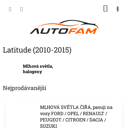
Přejít
NÁKU
na
KOŠÍK
obsah
Latitude (2010-2015)
Mlhová světla,
halogeny
Nejprodávanější
MLHOVÁ SVĚTLA ČIŘÁ, pasují na
vozy FORD / OPEL / RENAULT /
PEUGEOT / CITROEN / DACIA /
SUZUKI