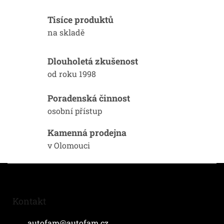
v
l
Tisíce produktů
á
d
na skladě
a
c
í
Dlouholetá zkušenost
p
od roku 1998
r
v
k
Poradenská činnost
y
osobní přístup
v
ý
Kamenná prodejna
p
i
v Olomouci
s
u
Z
á
p
a
Kontakt
t
í
autofam
@
autofam.cz