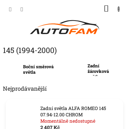
Přejít
NÁKU
na
KOŠÍK
obsah
145 (1994-2000)
Zadní
Boční směrová
žárovková
světla
světla
Nejprodávanější
Zadní světla ALFA ROMEO 145
07.94-12.00 CHROM
Momentálně nedostupné
2 407 Kč