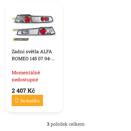
Zadní světla ALFA
ROMEO 145 07.94-
12.00 CHROM
Momentálně
nedostupné
2 407 Kč
Do košíku
3
položek celkem
O