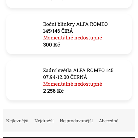
Boční blinkry ALFA ROMEO
145/146 ČIRÁ
Momentálně nedostupné
300 Kč
Zadní světla ALFA ROMEO 145
07.94-12.00 ČERNÁ
Momentálně nedostupné
2 256 Kč
Ř
a
Nejlevnější
Nejdražší
Nejprodávanější
Abecedně
z
e