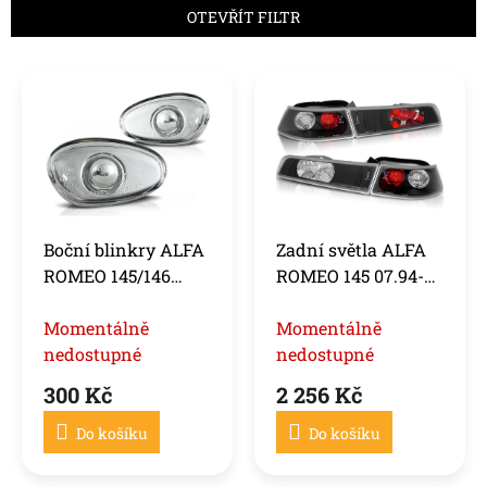
n
OTEVŘÍT FILTR
í
p
V
r
ý
o
p
d
i
u
s
k
p
t
r
ů
o
Boční blinkry ALFA
Zadní světla ALFA
d
ROMEO 145/146
ROMEO 145 07.94-
u
ČIRÁ
12.00 ČERNÁ
k
Momentálně
Momentálně
t
ů
nedostupné
nedostupné
300 Kč
2 256 Kč
Do košíku
Do košíku