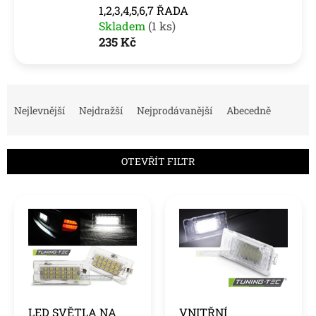
1,2,3,4,5,6,7 ŘADA
Skladem
(1 ks)
235 Kč
Ř
a
Nejlevnější
Nejdražší
Nejprodávanější
Abecedně
z
e
n
OTEVŘÍT FILTR
í
p
V
r
ý
o
p
d
i
u
s
k
p
t
r
ů
o
LED SVĚTLA NA
VNITŘNÍ