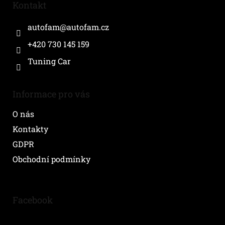
a
Kontakt
t
í
autofam
@
autofam.cz
+420 730 145 159
Tuning Car
Informace pro vás
O nás
Kontakty
GDPR
Obchodní podmínky
Facebook