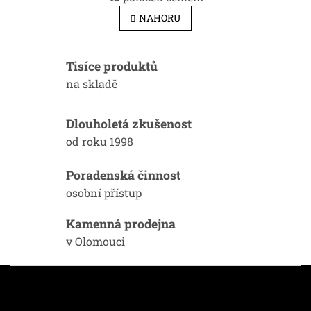
v
á
l
n
NAHORU
k
á
o
d
v
a
á
Tisíce produktů
c
n
í
na skladě
í
p
r
v
Dlouholetá zkušenost
k
od roku 1998
y
v
ý
Poradenská činnost
p
osobní přístup
i
s
Kamenná prodejna
u
v Olomouci
Z
á
p