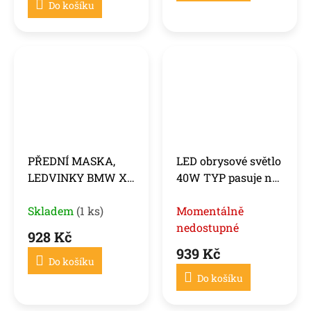
Do košíku
PŘEDNÍ MASKA,
LED obrysové světlo
LEDVINKY BMW X5
40W TYP pasuje na
E53 09.1999-10.2003,
BMW E39 /E53 /E60
LESKLÁ ČERNÁ
Skladem
(1 ks)
/E87 /X5
Momentálně
nedostupné
928 Kč
939 Kč
Do košíku
Do košíku