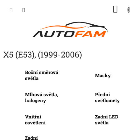
Přejít
NÁKU
na
KOŠÍK
obsah
X5 (E53), (1999-2006)
Boční směrová
Masky
světla
Mlhová světla,
Přední
halogeny
světlomety
Vnitřní
Zadní LED
osvětlení
světla
Zadní