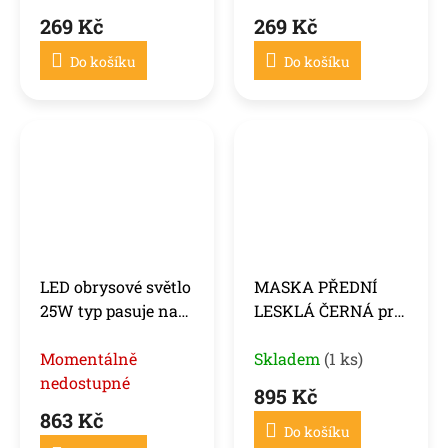
269 Kč
269 Kč
Do košíku
Do košíku
LED obrysové světlo
MASKA PŘEDNÍ
25W typ pasuje na
LESKLÁ ČERNÁ pro
BMW E39 /E53 /E60
BMW X5 E53 LCI 04-
/E87 /X5
Momentálně
06
Skladem
(1 ks)
nedostupné
895 Kč
863 Kč
Do košíku