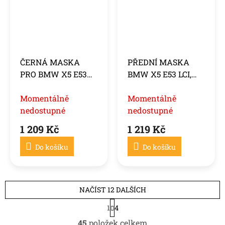
ČERNÁ MASKA
PŘEDNÍ MASKA
PRO BMW X5 E53
BMW X5 E53 LCI,
09.99-10.03
2004-2006,
Momentálně
Momentálně
nedostupné
nedostupné
1 209 Kč
1 219 Kč
Do košíku
Do košíku
NAČÍST 12 DALŠÍCH
S
1
4
t
O
r
45
položek celkem