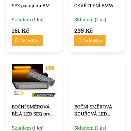
d
SPZ pasují na BMW
OSVĚTLENÍ BMW
u
X5 E53 / X3
1,2,3,4,5,6,7 ŘADA
k
Skladem
(1 ks)
Skladem
(1 ks)
t
ů
161 Kč
235 Kč
Do košíku
Do košíku
BOČNÍ SMĚROVÁ
BOČNÍ SMĚROVÁ
BÍLÁ LED SEQ pro
KOUŘOVÁ LED
BMW X5 E53 99-06
SVĚTLA SEQ pro
Skladem
(1 ks)
BMW X5 E53 99-06
Skladem
(1 ks)