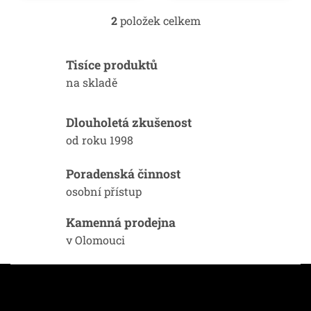
OPEL MOVANO,
OPEL MOVANO,
2
položek celkem
O
ČIRÁ
KOUŘOVÁ
v
l
Tisíce produktů
á
d
na skladě
a
c
í
Dlouholetá zkušenost
p
od roku 1998
r
v
k
Poradenská činnost
y
osobní přístup
v
ý
Kamenná prodejna
p
i
v Olomouci
s
u
Z
á
p