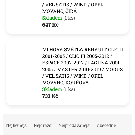
/ VEL SATIS / WIND / OPEL
MOVANO, ČIRÁ
Skladem
(1 ks)
647 Kč
MLHOVÁ SVĚTLA RENAULT CLIO II
2001-2005 / CLIO III 2005-2012 /
ESPACE 2002-2012 / LAGUNA 2001-
2005 / MASTER 2010-2019 / MODUS
/ VEL SATIS / WIND / OPEL
MOVANO, KOUŘOVÁ
Skladem
(1 ks)
733 Kč
Ř
a
Nejlevnější
Nejdražší
Nejprodávanější
Abecedně
z