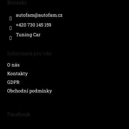
a
Kontakt
t
í
autofam
@
autofam.cz
+420 730 145 159
Tuning Car
Informace pro vás
O nás
Kontakty
GDPR
Obchodní podmínky
Facebook