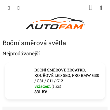
Přejít
NÁKU
na
KOŠÍK
obsah
Boční směrová světla
Nejprodávanější
BOČNÍ SMĚROVÉ ZRCÁTKO,
KOUŘOVÉ LED SEQ, PRO BMW G30
/ G31 / G11 / G12
Skladem
(1 ks)
831 Kč
Ř