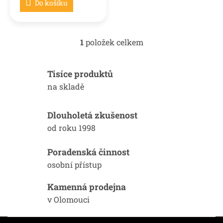
Do košíku
1
položek celkem
O
v
l
Tisíce produktů
á
d
na skladě
a
c
í
Dlouholetá zkušenost
p
od roku 1998
r
v
k
Poradenská činnost
y
osobní přístup
v
ý
Kamenná prodejna
p
i
v Olomouci
s
u
Z