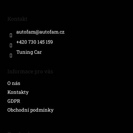
á
p
a
Kontakt
t
í
autofam
@
autofam.cz
+420 730 145 159
Tuning Car
Informace pro vás
O nás
Kontakty
GDPR
Obchodní podmínky