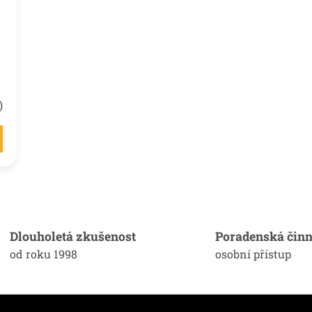
)
O
v
l
á
Dlouholetá zkušenost
Poradenská činn
d
od roku 1998
osobní přístup
a
c
í
p
r