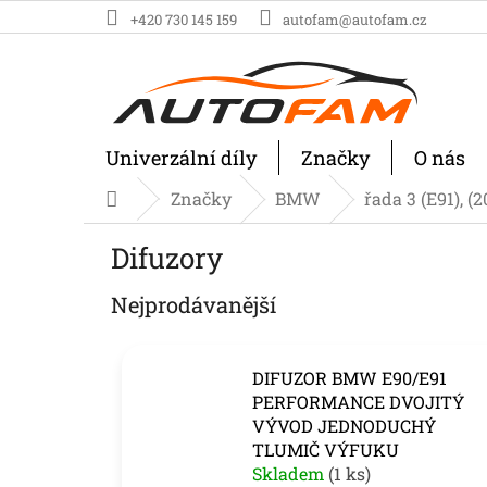
Přejít
+420 730 145 159
autofam@autofam.cz
na
obsah
Univerzální díly
Značky
O nás
Značky
BMW
řada 3 (E91), (
Domů
Difuzory
Nejprodávanější
DIFUZOR BMW E90/E91
PERFORMANCE DVOJITÝ
VÝVOD JEDNODUCHÝ
TLUMIČ VÝFUKU
Skladem
(1 ks)