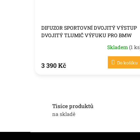
DIFUZOR SPORTOVNÍ DVOJITÝ VÝSTUP
DVOJITÝ TLUMIČ VÝFUKU PRO BMW
E90/E91
Skladem
(1 ks
Do košíku
3 390 Kč
Tisíce produktů
na skladě
Z