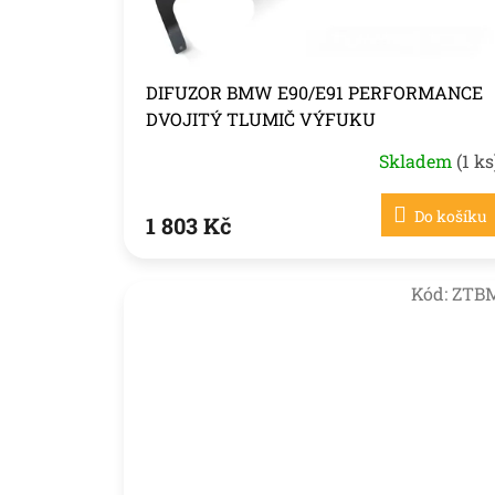
k
t
ů
DIFUZOR BMW E90/E91 PERFORMANCE
DVOJITÝ TLUMIČ VÝFUKU
Skladem
(1 ks
Do košíku
1 803 Kč
Kód:
ZTB