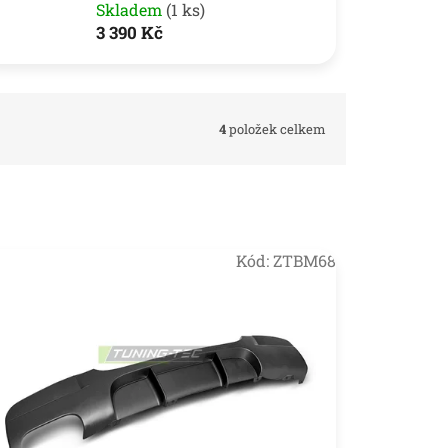
Skladem
(1 ks)
3 390 Kč
4
položek celkem
Kód:
ZTBM68