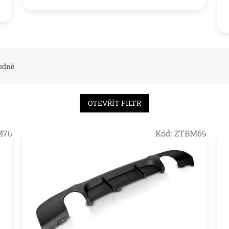
edně
OTEVŘÍT FILTR
M70
Kód:
ZTBM69