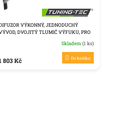
DIFUZOR VÝKONNÝ, JEDNODUCHÝ
VÝVOD, DVOJITÝ TLUMIČ VÝFUKU, PRO
BMW E90/E91
Skladem
(1 ks)
Do košíku
1 803 Kč