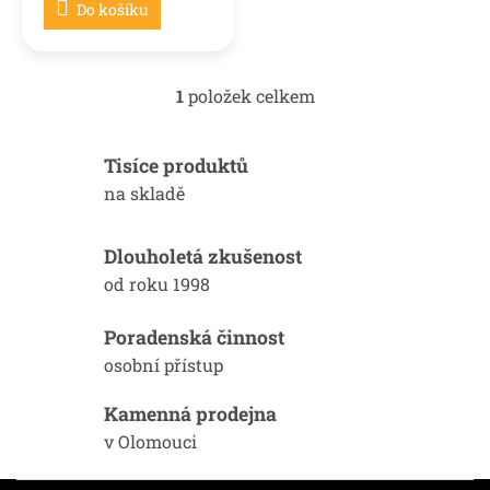
Do košíku
1
položek celkem
O
v
l
Tisíce produktů
á
d
na skladě
a
c
í
Dlouholetá zkušenost
p
od roku 1998
r
v
k
Poradenská činnost
y
osobní přístup
v
ý
Kamenná prodejna
p
i
v Olomouci
s
u