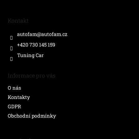
Z
á
p
a
Kontakt
t
í
autofam
@
autofam.cz
+420 730 145 159
Tuning Car
Informace pro vás
O nás
Kontakty
GDPR
Obchodní podmínky