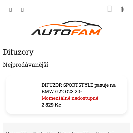
Přejít
NÁKU
na
KOŠÍK
obsah
Difuzory
Nejprodávanější
DIFUZOR SPORTSTYLE pasuje na
BMW G22 G23 20-
Momentálně nedostupné
2 829 Kč
Ř
a