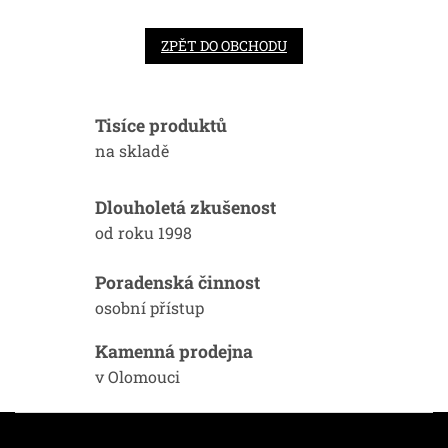
ZPĚT DO OBCHODU
Tisíce produktů
na skladě
Dlouholetá zkušenost
od roku 1998
Poradenská činnost
osobní přístup
Kamenná prodejna
v Olomouci
Z
á