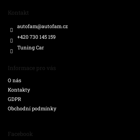
p
a
Kontakt
t
í
autofam
@
autofam.cz
+420 730 145 159
Tuning Car
Informace pro vás
O nás
Kontakty
GDPR
Obchodní podmínky
Facebook