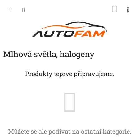
Přejít
NÁKU
na
KOŠÍK
obsah
Mlhová světla, halogeny
Produkty teprve připravujeme.
Můžete se ale podívat na ostatní kategorie.