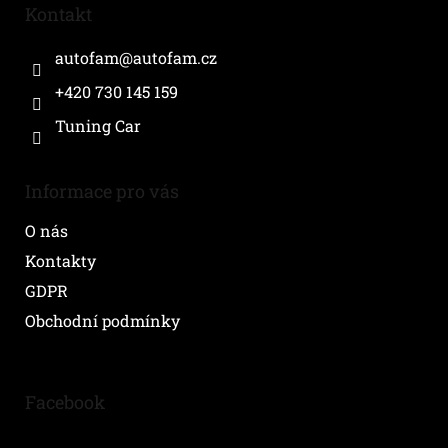
a
Kontakt
t
í
autofam
@
autofam.cz
+420 730 145 159
Tuning Car
Informace pro vás
O nás
Kontakty
GDPR
Obchodní podmínky
Facebook