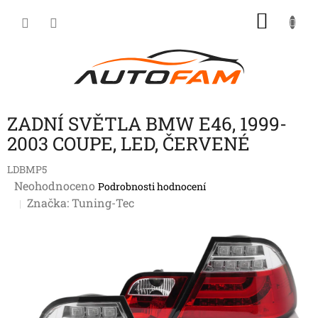
Přejít
NÁKU
na
KOŠÍK
obsah
ZADNÍ SVĚTLA BMW E46, 1999-
2003 COUPE, LED, ČERVENÉ
LDBMP5
Průměrné
Neohodnoceno
Podrobnosti hodnocení
hodnocení
Značka:
Tuning-Tec
produktu
je
0,0
z
5
hvězdiček.