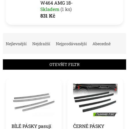
W464 AMG 18-
Skladem
(1 ks)
831 Kč
Ř
a
Nejlevnější
Nejdražší
Nejprodávanější
Abecedně
z
e
n
OTEVŘÍT FILTR
í
p
V
r
ý
o
p
d
i
u
s
k
p
t
r
ů
o
BÍLÉ PÁSKY pasují
ČERNÉ PÁSKY
d