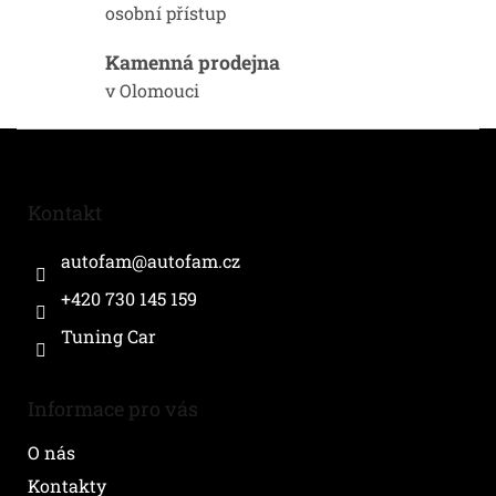
y
osobní přístup
v
ý
Kamenná prodejna
p
i
v Olomouci
s
u
Z
á
p
a
Kontakt
t
í
autofam
@
autofam.cz
+420 730 145 159
Tuning Car
Informace pro vás
O nás
Kontakty