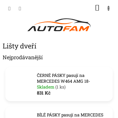
Přejít
NÁKU
na
KOŠÍK
obsah
Lišty dveří
Nejprodávanější
ČERNÉ PÁSKY pasují na
MERCEDES W464 AMG 18-
Skladem
(1 ks)
831 Kč
BÍLÉ PÁSKY pasují na MERCEDES