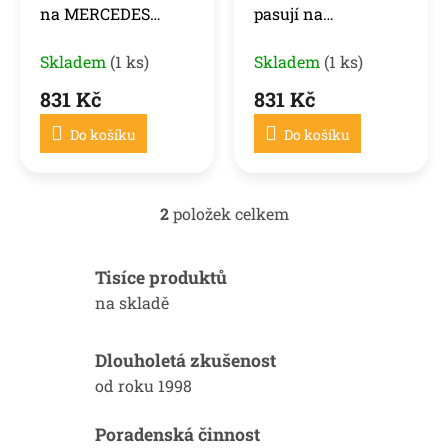
na MERCEDES
pasují na
u
W464 AMG 18-
MERCEDES W464
k
Skladem
(1 ks)
AMG 18-
Skladem
(1 ks)
t
ů
831 Kč
831 Kč
Do košíku
Do košíku
2
položek celkem
O
v
l
Tisíce produktů
á
d
na skladě
a
c
í
Dlouholetá zkušenost
p
od roku 1998
r
v
k
Poradenská činnost