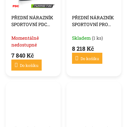
PŘEDNÍ NÁRAZNÍK
PŘEDNÍ NÁRAZNÍK
SPORTOVNÍ PDC
SPORTOVNÍ PRO
PADÁ PRO BMW
BMW F22/F23 13-17
F22/F23 13-17
Momentálně
Skladem
(1 ks)
nedostupné
8 218 Kč
7 840 Kč
Do košíku
Do košíku