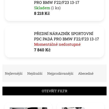
PRO BMW F22/F23 13-17
Skladem
(1 ks)
8 218 Kč
PŘEDNÍ NÁRAZNÍK SPORTOVNÍ
PDC PADÁ PRO BMW F22/F23 13-17
Momentálně nedostupné
7 840 Kč
Ř
a
Nejlevnější
Nejdražší
Nejprodávanější
Abecedně
z
e
n
OTEVŘÍT FILTR
í
p
V
r
ý