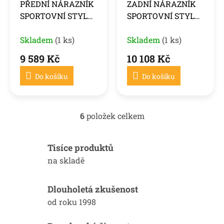
PŘEDNÍ NÁRAZNÍK
ZADNÍ NÁRAZNÍK
SPORTOVNÍ STYL
SPORTOVNÍ STYL
PDC pro BMW
PDC PRO BMW
F22/F23 13-17
Skladem
(1 ks)
F22/F23 13-17
Skladem
(1 ks)
9 589 Kč
10 108 Kč
Do košíku
Do košíku
6
položek celkem
O
v
l
Tisíce produktů
á
d
na skladě
a
c
í
Dlouholetá zkušenost
p
od roku 1998
r
v