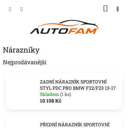
Přejít
NÁKU
na
KOŠÍK
obsah
Nárazníky
Nejprodávanější
ZADNÍ NÁRAZNÍK SPORTOVNÍ
STYL PDC PRO BMW F22/F23 13-17
Skladem
(1 ks)
10 108 Kč
PŘEDNÍ NÁRAZNÍK SPORTOVNÍ