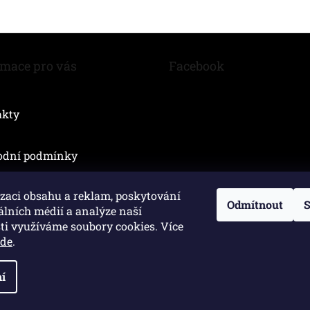
r
v
k
y
v
rmace pro vás
Facebook
ý
p
i
akty
s
u
odní podmínky
zaci obsahu a reklam, poskytování
Odmítnout
S
álních médií a analýze naší
ti využíváme soubory cookies. Více
zde
.
í
yhrazena.
Upravit nastavení cookies