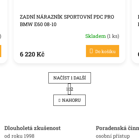
ZADNÍ NÁRAZNÍK SPORTOVNÍ PDC PRO
BMW E60 08-10
)
Skladem
(1 ks)
Do košíku
6 220 Kč
NAČÍST 1 DALŠÍ
S
1
2
O
t
r
v
NAHORU
á
l
n
á
k
d
o
a
v
c
Dlouholetá zkušenost
Poradenská činn
á
í
n
od roku 1998
osobní přístup
p
í