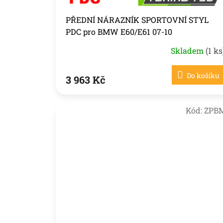
ů
PŘEDNÍ NÁRAZNÍK SPORTOVNÍ STYL
PDC pro BMW E60/E61 07-10
Skladem
(1 ks
Do košíku
3 963 Kč
Kód:
ZPB