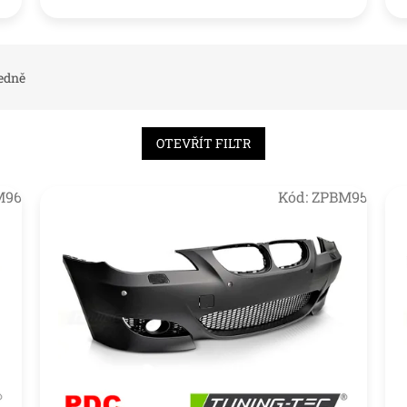
edně
OTEVŘÍT FILTR
M96
Kód:
ZPBM95