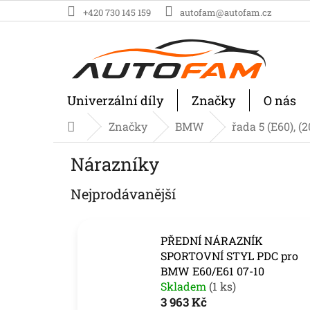
Přejít
+420 730 145 159
autofam@autofam.cz
na
obsah
Univerzální díly
Značky
O nás
Značky
BMW
řada 5 (E60), (
Domů
Nárazníky
Nejprodávanější
PŘEDNÍ NÁRAZNÍK
SPORTOVNÍ STYL PDC pro
BMW E60/E61 07-10
Skladem
(1 ks)
3 963 Kč