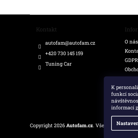
Z
á
Kontakt
Info
p
a
O nás
autofam
@
autofam.cz
t
í
Kont
+420 730 145 159
GDPR
Tuning Car
Obch
K personali
funkcí soci
návštěvnos
informací
Nastaven
Copyright 2026
Autofam.cz
. Všechna práva v