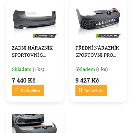
r
ý
o
p
d
i
u
s
k
p
t
r
ů
o
ZADNÍ NÁRAZNÍK
PŘEDNÍ NÁRAZNÍK
d
SPORTOVNÍ S
SPORTOVNÍ PRO
u
DUÁLNÍM PDC PRO
VW GOLF 8 19-
k
VW GOLF 8 19-24
Skladem
(1 ks)
Skladem
(1 ks)
t
ů
7 440 Kč
9 427 Kč
Do košíku
Do košíku