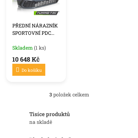
PŘEDNÍ NÁRAZNÍK
SPORTOVNÍ PDC
PADÁ PRO VW
GOLF 8 19-24
Skladem
(1 ks)
10 648 Kč
Do košíku
3
položek celkem
O
v
l
Tisíce produktů
á
d
na skladě
a
c
í