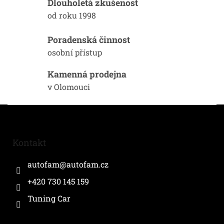
Dlouholetá zkušenost
p
od roku 1998
r
v
k
Poradenská činnost
y
osobní přístup
v
ý
Kamenná prodejna
p
i
v Olomouci
s
u
Z
á
p
a
Kontakt
t
í
autofam
@
autofam.cz
+420 730 145 159
Tuning Car