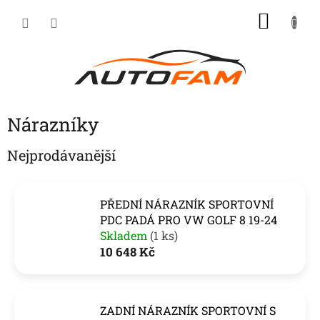
Přejít
NÁKU
na
KOŠÍK
obsah
Nárazníky
Nejprodávanější
PŘEDNÍ NÁRAZNÍK SPORTOVNÍ
PDC PADÁ PRO VW GOLF 8 19-24
Skladem
(1 ks)
10 648 Kč
ZADNÍ NÁRAZNÍK SPORTOVNÍ S