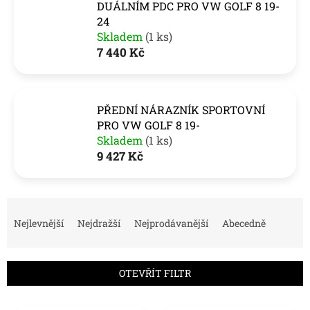
DUÁLNÍM PDC PRO VW GOLF 8 19-
24
Skladem
(1 ks)
7 440 Kč
PŘEDNÍ NÁRAZNÍK SPORTOVNÍ
PRO VW GOLF 8 19-
Skladem
(1 ks)
9 427 Kč
Ř
a
Nejlevnější
Nejdražší
Nejprodávanější
Abecedně
z
e
n
OTEVŘÍT FILTR
í
p
V