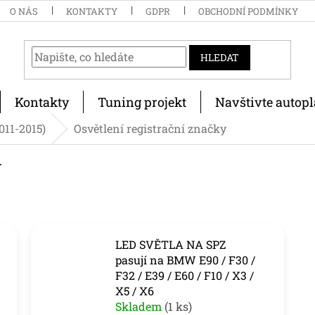
O NÁS
KONTAKTY
GDPR
OBCHODNÍ PODMÍNKY
HLEDAT
Kontakty
Tuning projekt
Navštivte autopl
2011-2015)
Osvětlení registrační značky
y
LED SVĚTLA NA SPZ
pasují na BMW E90 / F30 /
F32 / E39 / E60 / F10 / X3 /
X5 / X6
Skladem
(1 ks)