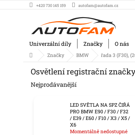
Přejít
+420 730 145 159
autofam@autofam.cz
na
obsah
Univerzální díly
Značky
O nás
Značky
BMW
řada 3 (F30), (
Domů
Osvětlení registrační značk
Nejprodávanější
LED SVĚTLA NA SPZ ČIŘÁ
PRO BMW E90 / F30 / F32
/ E39 / E60 / F10 / X3 / X5 /
X6
Momentálně nedostupné