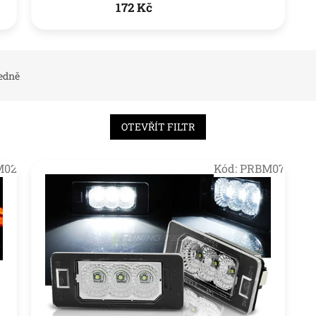
172 Kč
edně
OTEVŘÍT FILTR
M02
Kód:
PRBM07