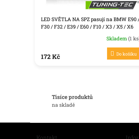
t
ů
LED SVĚTLA NA SPZ pasují na BMW E90 
F30 / F32 / E39 / E60 / F10 / X3 / X5 / X6
Skladem
(1 ks
Do košíku
172 Kč
Tisíce produktů
na skladě
Z
á
Kontakt
Info