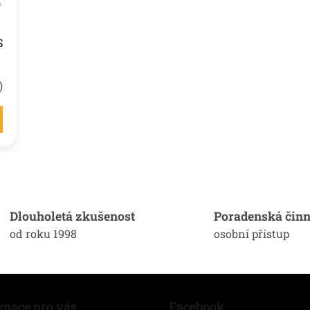
S
)
O
v
l
á
Dlouholetá zkušenost
Poradenská činn
d
od roku 1998
osobní přístup
a
c
í
p
r
v
rmace pro vás
Facebook