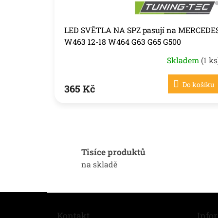
t
ů
LED SVĚTLA NA SPZ pasují na MERCEDE
W463 12-18 W464 G63 G65 G500
Skladem
(1 ks
Do košíku
365 Kč
Tisíce produktů
na skladě
Z
á
Kontakt
Info