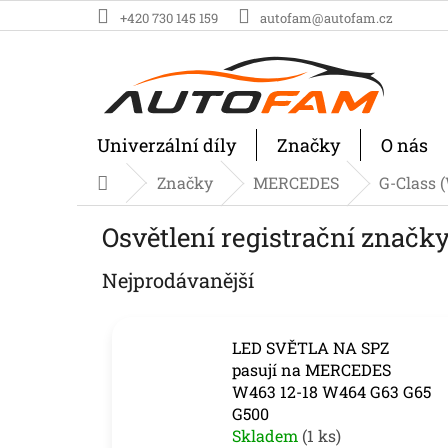
Přejít
+420 730 145 159
autofam@autofam.cz
na
obsah
Univerzální díly
Značky
O nás
Značky
MERCEDES
G-Class 
Domů
Osvětlení registrační značk
Nejprodávanější
LED SVĚTLA NA SPZ
pasují na MERCEDES
W463 12-18 W464 G63 G65
G500
Skladem
(1 ks)