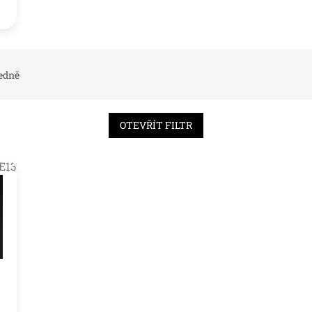
edně
OTEVŘÍT FILTR
E13