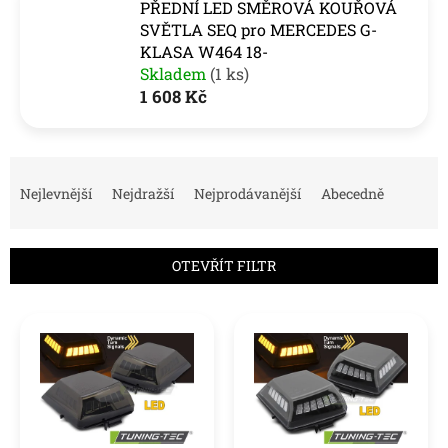
PŘEDNÍ LED SMĚROVÁ KOUŘOVÁ
SVĚTLA SEQ pro MERCEDES G-
KLASA W464 18-
Skladem
(1 ks)
1 608 Kč
Ř
a
Nejlevnější
Nejdražší
Nejprodávanější
Abecedně
z
e
n
OTEVŘÍT FILTR
í
p
V
r
ý
o
p
d
i
u
s
k
p
t
r