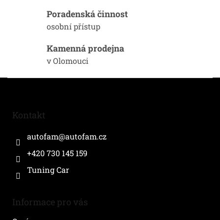
v
k
Poradenská činnost
y
osobní přístup
v
ý
Kamenná prodejna
p
i
v Olomouci
s
u
Z
á
p
a
Kontakt
t
í
autofam
@
autofam.cz
+420 730 145 159
Tuning Car
Informace pro vás