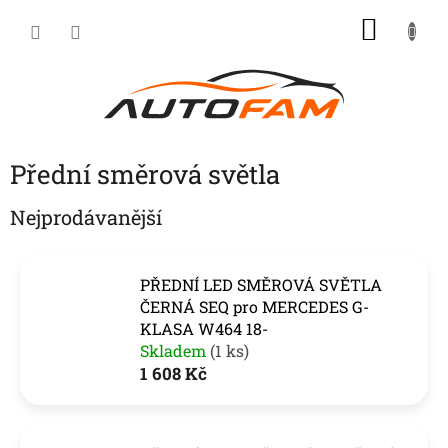
Přejít
NÁKU
na
KOŠÍK
obsah
Přední směrová světla
Nejprodávanější
PŘEDNÍ LED SMĚROVÁ SVĚTLA
ČERNÁ SEQ pro MERCEDES G-
KLASA W464 18-
Skladem
(1 ks)
1 608 Kč