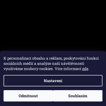
K personalizaci obsahu a reklam, poskytování funkcí
sociálních médií a analýze naší návštěvnosti
využíváme soubory cookies. Více informací
zde
.
Vytvořil Shoptet
Nastavení
Copyright 2026
Autofam.cz
. Všechna práva vyhrazena.
Upravit nastavení cookies
Odmítnout
Souhlasím