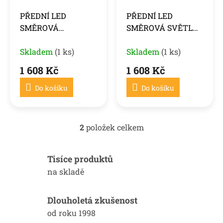
ů
o
PŘEDNÍ LED
PŘEDNÍ LED
d
SMĚROVÁ
SMĚROVÁ SVĚTLA
u
KOUŘOVÁ SVĚTLA
ČERNÁ SEQ pro
k
SEQ pro MERCEDES
Skladem
(1 ks)
MERCEDES G-
Skladem
(1 ks)
t
ů
G-KLASA W464 18-
KLASA W464 18-
1 608 Kč
1 608 Kč
Do košíku
Do košíku
2
položek celkem
O
v
l
Tisíce produktů
á
d
na skladě
a
c
í
Dlouholetá zkušenost
p
od roku 1998
r