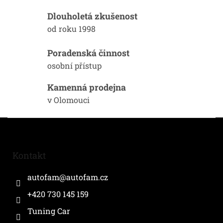
c
í
Dlouholetá zkušenost
p
od roku 1998
r
v
k
Poradenská činnost
y
osobní přístup
v
ý
Kamenná prodejna
p
i
v Olomouci
s
u
Z
á
p
a
Kontakt
t
í
autofam
@
autofam.cz
+420 730 145 159
Tuning Car