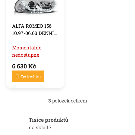
ALFA ROMEO 156
10.97-06.03 DENNÍ
SVĚTLO CHROM
Momentálně
nedostupné
6 630 Kč
Do košíku
3
položek celkem
O
v
l
Tisíce produktů
á
d
na skladě
a