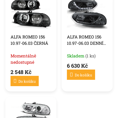
o
p
d
i
u
s
k
p
t
r
ů
o
ALFA ROMEO 156
ALFA ROMEO 156
d
10.97-06.03 ČERNÁ
10.97-06.03 DENNÍ
u
ČERNÁ
k
Momentálně
Skladem
(1 ks)
t
ů
nedostupné
6 630 Kč
2 548 Kč
Do košíku
Do košíku