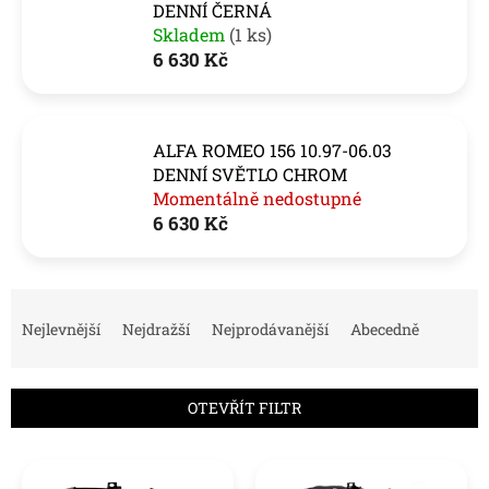
DENNÍ ČERNÁ
Skladem
(1 ks)
6 630 Kč
ALFA ROMEO 156 10.97-06.03
DENNÍ SVĚTLO CHROM
Momentálně nedostupné
6 630 Kč
Ř
a
Nejlevnější
Nejdražší
Nejprodávanější
Abecedně
z
e
n
OTEVŘÍT FILTR
í
p
V
r
ý