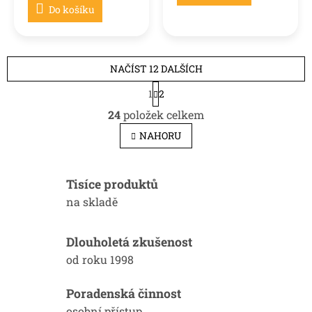
Do košíku
NAČÍST 12 DALŠÍCH
S
1
2
t
O
r
24
položek celkem
v
á
l
n
NAHORU
k
á
o
d
v
a
á
Tisíce produktů
c
n
í
na skladě
í
p
r
v
Dlouholetá zkušenost
k
od roku 1998
y
v
ý
Poradenská činnost
p
osobní přístup