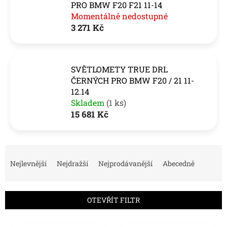
PRO BMW F20 F21 11-14
Momentálně nedostupné
3 271 Kč
SVĚTLOMETY TRUE DRL
ČERNÝCH PRO BMW F20 / 21 11-
12.14
Skladem
(1 ks)
15 681 Kč
Ř
a
Nejlevnější
Nejdražší
Nejprodávanější
Abecedně
z
e
n
OTEVŘÍT FILTR
í
p
V