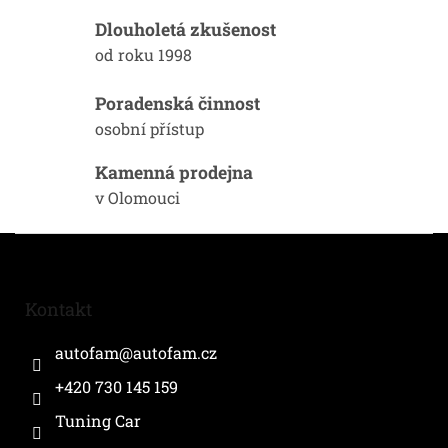
c
í
Dlouholetá zkušenost
p
od roku 1998
r
v
k
Poradenská činnost
y
osobní přístup
v
ý
Kamenná prodejna
p
i
v Olomouci
s
u
Z
á
p
a
Kontakt
t
í
autofam
@
autofam.cz
+420 730 145 159
Tuning Car