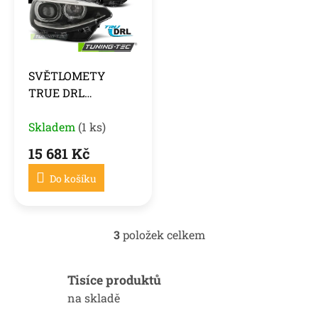
SVĚTLOMETY
TRUE DRL
ČERNÝCH PRO
BMW F20 / 21 11-
Skladem
(1 ks)
12.14
15 681 Kč
Do košíku
3
položek celkem
O
v
l
Tisíce produktů
á
d
na skladě
a