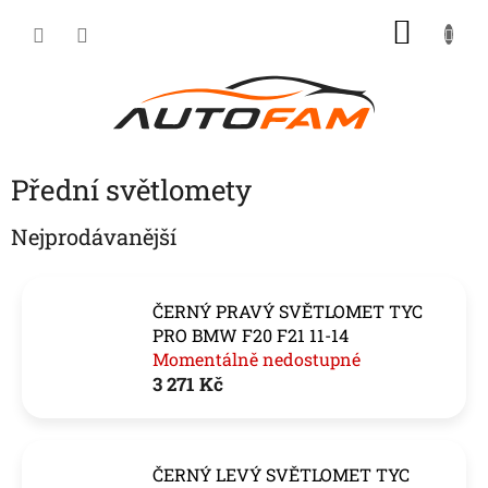
Přejít
NÁKU
na
KOŠÍK
obsah
Přední světlomety
Nejprodávanější
ČERNÝ PRAVÝ SVĚTLOMET TYC
PRO BMW F20 F21 11-14
Momentálně nedostupné
3 271 Kč
ČERNÝ LEVÝ SVĚTLOMET TYC