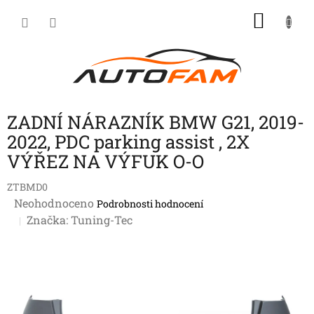
Přejít
NÁKU
na
KOŠÍK
obsah
ZADNÍ NÁRAZNÍK BMW G21, 2019-
2022, PDC parking assist , 2X
VÝŘEZ NA VÝFUK O-O
ZTBMD0
Průměrné
Neohodnoceno
Podrobnosti hodnocení
hodnocení
Značka:
Tuning-Tec
produktu
je
0,0
z
5