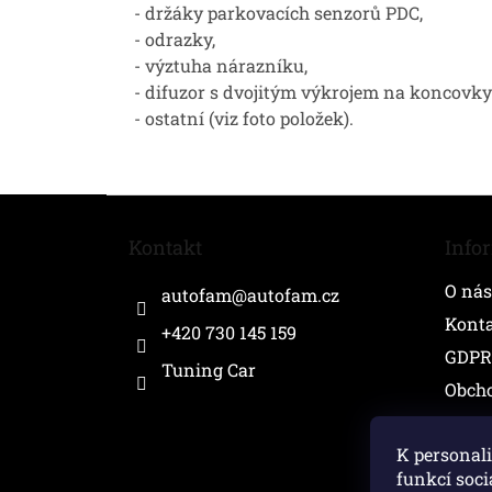
- držáky parkovacích senzorů PDC,
- odrazky,
- výztuha nárazníku,
- difuzor s dvojitým výkrojem na koncovky vý
- ostatní (viz foto položek).
Z
á
Kontakt
Info
p
a
O nás
autofam
@
autofam.cz
t
í
Kont
+420 730 145 159
GDPR
Tuning Car
Obch
K personali
funkcí soci