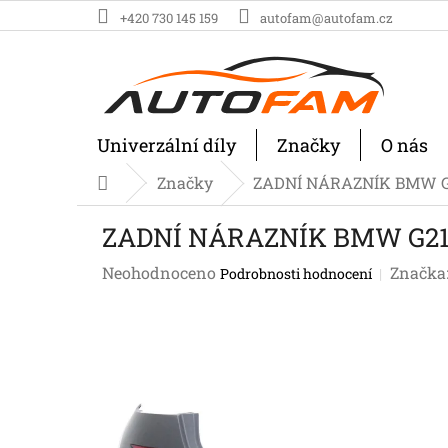
Přejít
+420 730 145 159
autofam@autofam.cz
na
obsah
Univerzální díly
Značky
O nás
Značky
ZADNÍ NÁRAZNÍK BMW G2
Domů
ZADNÍ NÁRAZNÍK BMW G21, 
Průměrné
Neohodnoceno
Značka
Podrobnosti hodnocení
hodnocení
produktu
je
0,0
z
5
hvězdiček.