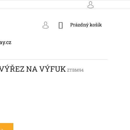
NÁKUPNÍ
Prázdný košík
KOŠÍK
ay.cz
X VÝŘEZ NA VÝFUK
ZTBM94