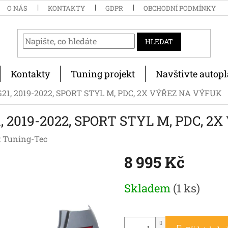
O NÁS
KONTAKTY
GDPR
OBCHODNÍ PODMÍNKY
HLEDAT
Kontakty
Tuning projekt
Navštivte autopl
1, 2019-2022, SPORT STYL M, PDC, 2X VÝŘEZ NA VÝFUK
2019-2022, SPORT STYL M, PDC, 2
:
Tuning-Tec
8 995 Kč
Měrná
Skladem
(1 ks)
cena: