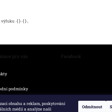
fuku -[ ]--[ ]-,
rmace pro vás
Facebook
akty
odní podmínky
zaci obsahu a reklam, poskytování
Odmítnout
S
álních médií a analýze naší