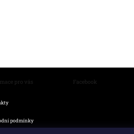
rmace pro vás
Facebook
akty
odní podmínky