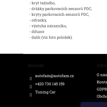
- kryt tažného,
- držáky parkovacích senzorů PDC,
- kryty parkovacích senzorů PDC,
- odrazky,
- výztuha nárazníku,
- difuzor
- další (viz foto položek).
Z
á
Kontakt
Info
p
a
O nás
autofam
@
autofam.cz
t
í
Kont
+420 730 145 159
GDPR
Tuning Car
Obch