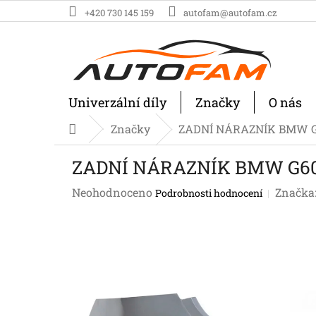
Přejít
+420 730 145 159
autofam@autofam.cz
na
obsah
Univerzální díly
Značky
O nás
Značky
ZADNÍ NÁRAZNÍK BMW G60,
Domů
ZADNÍ NÁRAZNÍK BMW G60, 2
Průměrné
Neohodnoceno
Značka
Podrobnosti hodnocení
hodnocení
produktu
je
0,0
z
5
hvězdiček.