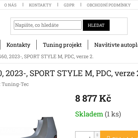
O NÁS
KONTAKTY
GDPR
OBCHODNÍ PODMÍNKY
HLEDAT
Kontakty
Tuning projekt
Navštivte autopl
 2023-, SPORT STYLE M, PDC, verze 2.
023-, SPORT STYLE M, PDC, verze 
:
Tuning-Tec
8 877 Kč
Měrná
Skladem
(1 ks)
cena: