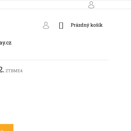
NÁKUPNÍ
Prázdný košík
KOŠÍK
ay.cz
2.
ZTBME4