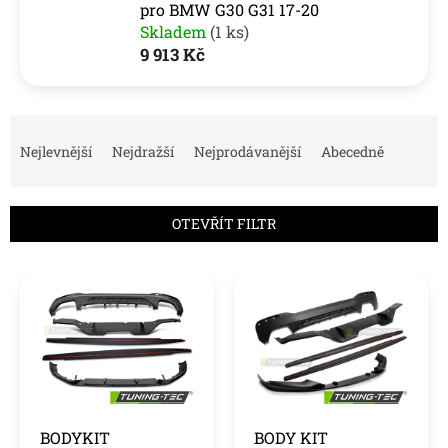
pro BMW G30 G31 17-20
Skladem
(1 ks)
9 913 Kč
Ř
a
Nejlevnější
Nejdražší
Nejprodávanější
Abecedně
z
e
n
OTEVŘÍT FILTR
í
p
V
r
ý
o
p
d
i
u
s
k
p
t
r
ů
o
BODYKIT
BODY KIT
d