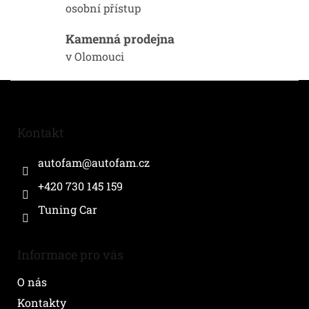
y
osobní přístup
v
ý
Kamenná prodejna
p
i
v Olomouci
s
u
Z
á
p
a
Kontakt
t
í
autofam
@
autofam.cz
+420 730 145 159
Tuning Car
Informace pro vás
O nás
Kontakty