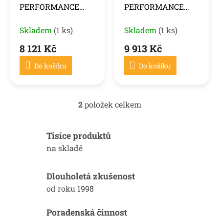
PERFORMANCE
PERFORMANCE
u
STYLE pro BMW
STYLE pro BMW
k
G30 G31 LCI 20-23
Skladem
(1 ks)
G30 G31 17-20
Skladem
(1 ks)
t
ů
8 121 Kč
9 913 Kč
Do košíku
Do košíku
2
položek celkem
O
v
l
Tisíce produktů
á
d
na skladě
a
c
í
Dlouholetá zkušenost
p
od roku 1998
r
v
k
Poradenská činnost