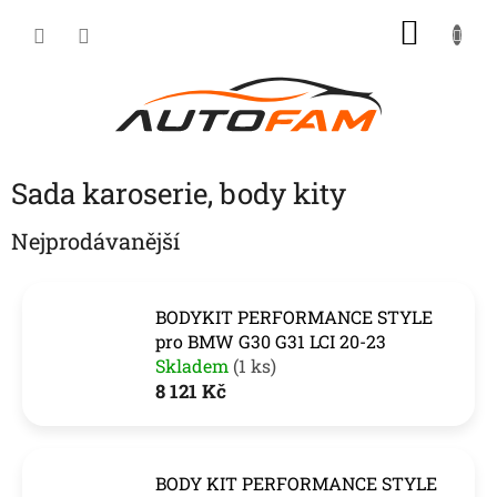
Přejít
NÁKU
na
KOŠÍK
obsah
Sada karoserie, body kity
Nejprodávanější
BODYKIT PERFORMANCE STYLE
pro BMW G30 G31 LCI 20-23
Skladem
(1 ks)
8 121 Kč
BODY KIT PERFORMANCE STYLE