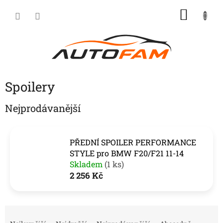
Přejít
NÁKU
na
KOŠÍK
obsah
Spoilery
Nejprodávanější
PŘEDNÍ SPOILER PERFORMANCE
STYLE pro BMW F20/F21 11-14
Skladem
(1 ks)
2 256 Kč
Ř
a