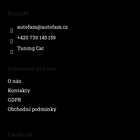
p
a
Kontakt
t
í
autofam
@
autofam.cz
+420 730 145 159
Tuning Car
Informace pro vás
O nás
Kontakty
GDPR
Obchodní podmínky
Facebook