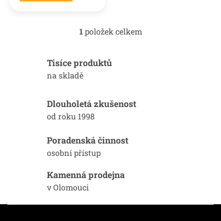
1
položek celkem
O
v
l
Tisíce produktů
á
d
na skladě
a
c
í
Dlouholetá zkušenost
p
od roku 1998
r
v
k
Poradenská činnost
y
osobní přístup
v
ý
Kamenná prodejna
p
i
v Olomouci
s
u
Z
á