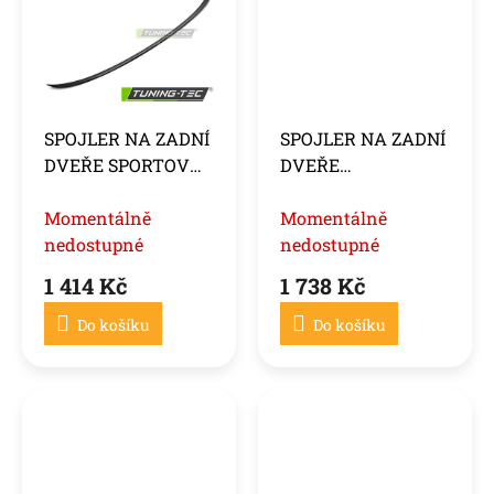
SPOJLER NA ZADNÍ
SPOJLER NA ZADNÍ
DVEŘE SPORTOVNÍ,
DVEŘE
LESKLÝ ČERNÝ, PRO
SPORTOVNÍHO
BMW E90 05-11
Momentálně
STYLU,
Momentálně
nedostupné
KARBONOVÝ
nedostupné
VZHLED, pro BMW
1 414 Kč
1 738 Kč
E90 05-11
Do košíku
Do košíku