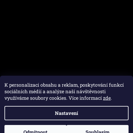
K personalizaci obsahu a reklam, poskytování funkcí
sociálních médií a analýze naší návštěvnosti
využíváme soubory cookies. Více informací
zde
.
Vytvořil Shoptet
Nastavení
Copyright 2026
Autofam.cz
. Všechna práva vyhrazena.
Upravit nastavení cookies
Odmítnout
Souhlasím