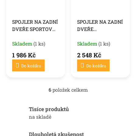
SPOJLER NA ZADNÍ
SPOJLER NA ZADNÍ
DVEŘE SPORTOVNÍ,
DVEŘE
LESKLÝ ČERNÝ, PRO
SPORTOVNÍHO
BMW E90 05-11
Skladem
(1 ks)
STYLU,
Skladem
(1 ks)
KARBONOVÝ
1 986 Kč
2 548 Kč
VZHLED, pro BMW
E90 05-11
Do košíku
Do košíku
6
položek celkem
O
v
l
Tisíce produktů
á
d
na skladě
a
c
í
Dlouholetá zkušenost