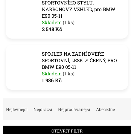
SPORTOVNÍHO STYLU,
KARBONOVÝ VZHLED, pro BMW
E90 05-11
Skladem
(1 ks)
2 548 Kč
SPOJLER NA ZADNÍ DVEŘE
SPORTOVNÍ, LESKLÝ ČERNÝ, PRO
BMW E90 05-11
Skladem
(1 ks)
1 986 Kč
Ř
a
Nejlevnější
Nejdražší
Nejprodávanější
Abecedně
z
e
n
OTEVŘÍT FILTR