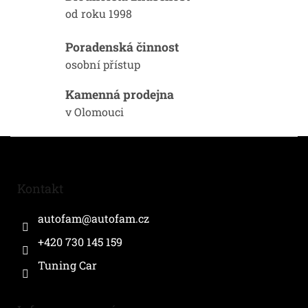
p
od roku 1998
r
v
k
Poradenská činnost
y
osobní přístup
v
ý
Kamenná prodejna
p
i
v Olomouci
s
u
Z
á
p
a
Kontakt
t
í
autofam
@
autofam.cz
+420 730 145 159
Tuning Car