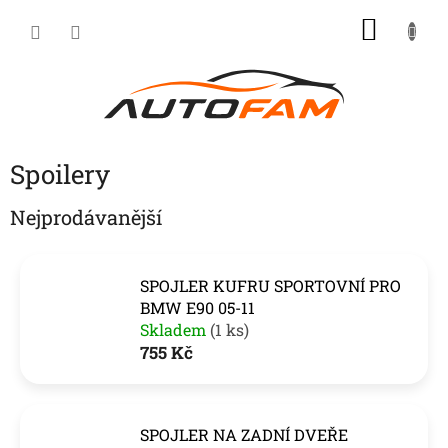
Přejít
NÁKU
na
KOŠÍK
obsah
Spoilery
Nejprodávanější
SPOJLER KUFRU SPORTOVNÍ PRO
BMW E90 05-11
Skladem
(1 ks)
755 Kč
SPOJLER NA ZADNÍ DVEŘE