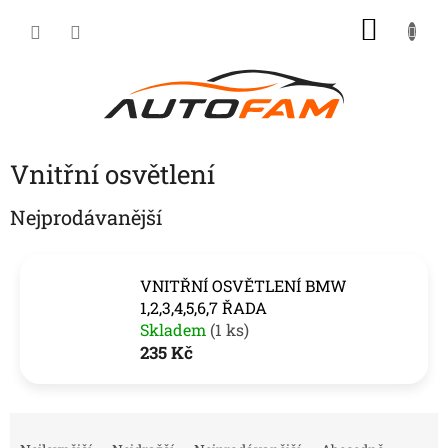
Přejít
NÁKU
na
KOŠÍK
obsah
Vnitřní osvětlení
Nejprodávanější
VNITŘNÍ OSVĚTLENÍ BMW
1,2,3,4,5,6,7 ŘADA
Skladem
(1 ks)
235 Kč
Ř
a