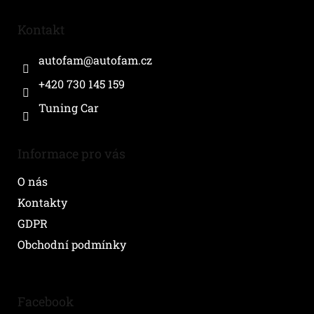
p
a
Kontakt
t
í
autofam
@
autofam.cz
+420 730 145 159
Tuning Car
Informace pro vás
O nás
Kontakty
GDPR
Obchodní podmínky
Facebook