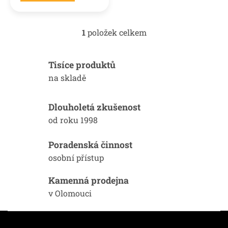
1
položek celkem
O
v
l
Tisíce produktů
á
d
na skladě
a
c
í
Dlouholetá zkušenost
p
od roku 1998
r
v
k
Poradenská činnost
y
osobní přístup
v
ý
Kamenná prodejna
p
i
v Olomouci
s
u
Z
á