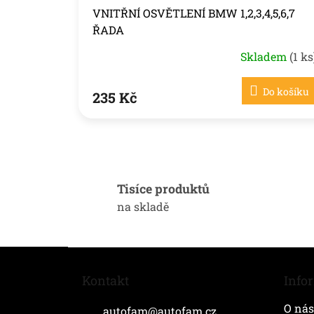
ů
VNITŘNÍ OSVĚTLENÍ BMW 1,2,3,4,5,6,7
ŘADA
Skladem
(1 ks
Do košíku
235 Kč
Tisíce produktů
na skladě
Z
á
Kontakt
Info
p
a
O nás
autofam
@
autofam.cz