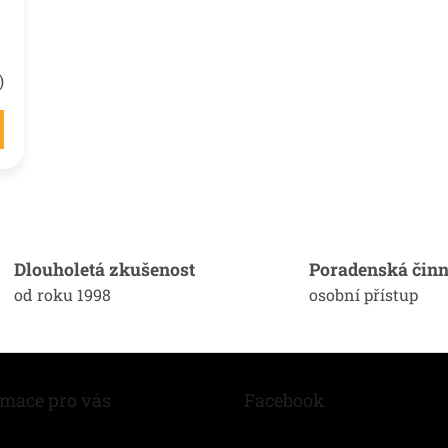
)
O
v
l
á
Dlouholetá zkušenost
Poradenská činn
d
od roku 1998
osobní přístup
a
c
í
p
r
v
rmace pro vás
Facebook
k
y