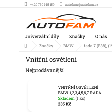
Přejít
+420 730 145 159
autofam@autofam.cz
na
obsah
Univerzální díly
Značky
O nás
Značky
BMW
řada 7 (E38), (
Domů
Vnitřní osvětlení
Nejprodávanější
VNITŘNÍ OSVĚTLENÍ
BMW 1,2,3,4,5,6,7 ŘADA
Skladem
(1 ks)
235 Kč