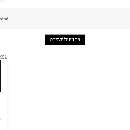
edně
OTEVŘÍT FILTR
M02