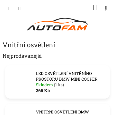
Přejít
NÁKU
na
KOŠÍK
obsah
Vnitřní osvětlení
Nejprodávanější
LED OSVĚTLENÍ VNITŘNÍHO
PROSTORU BMW MINI COOPER
Skladem
(1 ks)
365 Kč
VNITŘNÍ OSVĚTLENÍ BMW