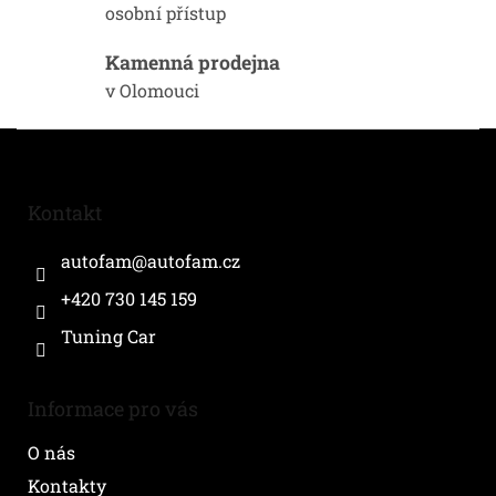
y
osobní přístup
v
ý
Kamenná prodejna
p
i
v Olomouci
s
u
Z
á
p
a
Kontakt
t
í
autofam
@
autofam.cz
+420 730 145 159
Tuning Car
Informace pro vás
O nás
Kontakty