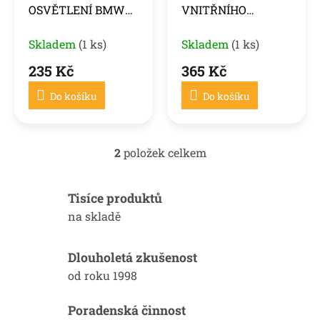
OSVĚTLENÍ BMW
VNITŘNÍHO
u
1,2,3,4,5,6,7 ŘADA
PROSTORU BMW
k
Skladem
(1 ks)
MINI COOPER
Skladem
(1 ks)
t
ů
235 Kč
365 Kč
Do košíku
Do košíku
2
položek celkem
O
v
l
Tisíce produktů
á
d
na skladě
a
c
í
Dlouholetá zkušenost
p
od roku 1998
r
v
k
Poradenská činnost