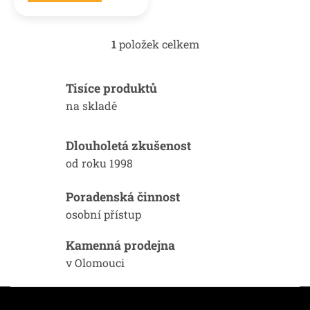
1
položek celkem
O
v
l
Tisíce produktů
á
d
na skladě
a
c
í
Dlouholetá zkušenost
p
od roku 1998
r
v
k
Poradenská činnost
y
osobní přístup
v
ý
Kamenná prodejna
p
i
v Olomouci
s
u
Z
á