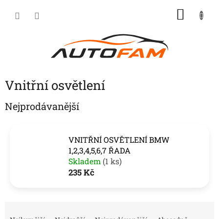
Přejít
NÁKU
na
KOŠÍK
obsah
Vnitřní osvětlení
Nejprodávanější
VNITŘNÍ OSVĚTLENÍ BMW
1,2,3,4,5,6,7 ŘADA
Skladem
(1 ks)
235 Kč
Ř
a