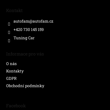
p
a
Kontakt
t
í
autofam
@
autofam.cz
+420 730 145 159
Tuning Car
Informace pro vás
O nás
Kontakty
GDPR
Obchodní podmínky
Facebook